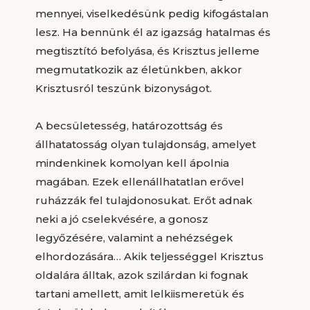
mennyei, viselkedésünk pedig kifogástalan
lesz. Ha bennünk él az igazság hatalmas és
megtisztító befolyása, és Krisztus jelleme
megmutatkozik az életünkben, akkor
Krisztusról teszünk bizonyságot.
A becsületesség, határozottság és
állhatatosság olyan tulajdonság, amelyet
mindenkinek komolyan kell ápolnia
magában. Ezek ellenállhatatlan erővel
ruházzák fel tulajdonosukat. Erőt adnak
neki a jó cselekvésére, a gonosz
legyőzésére, valamint a nehézségek
elhordozására… Akik teljességgel Krisztus
oldalára álltak, azok szilárdan ki fognak
tartani amellett, amit lelkiismeretük és