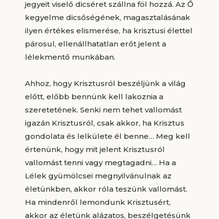
jegyeit viselő dicséret szállna föl hozzá. Az Ő
kegyelme dicsőségének, magasztalásának
ilyen értékes elismerése, ha krisztusi élettel
párosul, ellenállhatatlan erőt jelent a
lélekmentő munkában.
Ahhoz, hogy Krisztusról beszéljünk a világ
előtt, előbb bennünk kell lakoznia a
szeretetének. Senki nem tehet vallomást
igazán Krisztusról, csak akkor, ha Krisztus
gondolata és lelkülete él benne… Meg kell
értenünk, hogy mit jelent Krisztusról
vallomást tenni vagy megtagadni… Ha a
Lélek gyümölcsei megnyilvánulnak az
életünkben, akkor róla teszünk vallomást.
Ha mindenről lemondunk Krisztusért,
akkor az életünk alázatos, beszélgetésünk