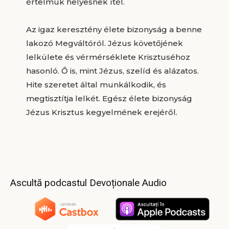
értelmük helyesnek ítél.
Az igaz keresztény élete bizonyság a benne
lakozó Megváltóról. Jézus követőjének
lelkülete és vérmérséklete Krisztuséhoz
hasonló. Ő is, mint Jézus, szelíd és alázatos.
Hite szeretet által munkálkodik, és
megtisztítja lelkét. Egész élete bizonyság
Jézus Krisztus kegyelmének erejéről.
Ascultă podcastul Devoționale Audio