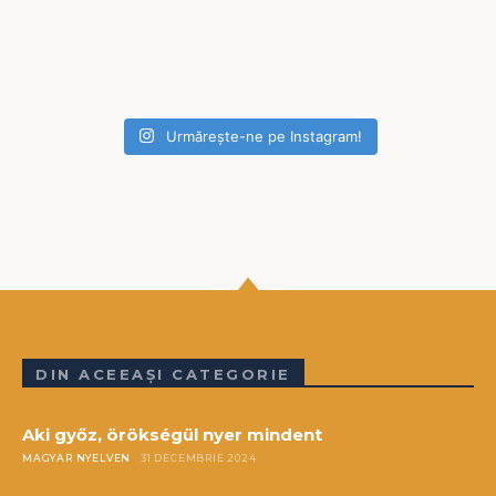
Urmărește-ne pe Instagram!
DIN ACEEAȘI CATEGORIE
Aki győz, örökségül nyer mindent
MAGYAR NYELVEN
31 DECEMBRIE 2024