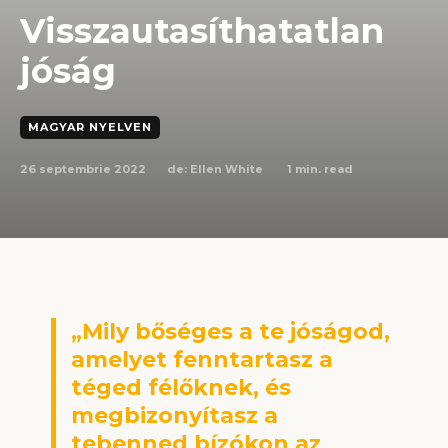
Visszautasíthatatlan
jóság
MAGYAR NYELVEN
26 septembrie 2022
1
min. read
de:
Ellen White
„Mily bőséges a te jóságod,
amelyet fenntartasz a
téged félőknek, és
megbizonyítasz a
tebenned bízókon az