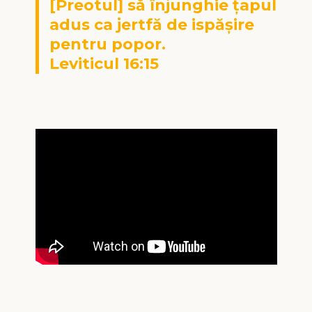
[Preotul] să înjunghie ţapul
adus ca jertfă de ispăşire
pentru popor.
Leviticul 16:15