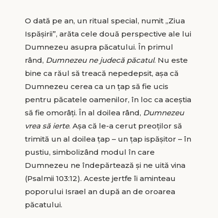
O dată pe an, un ritual special, numit „Ziua
Ispășirii”, arăta cele două perspective ale lui
Dumnezeu asupra păcatului. În primul
rând,
Dumnezeu ne judecă păcatul
. Nu este
bine ca răul să treacă nepedepsit, așa că
Dumnezeu cerea ca un țap să fie ucis
pentru păcatele oamenilor, în loc ca aceștia
să fie omorâți. În al doilea rând,
Dumnezeu
vrea să ierte
. Așa că le-a cerut preoților să
trimită un al doilea țap – un țap ispășitor – în
pustiu, simbolizând modul în care
Dumnezeu ne îndepărtează și ne uită vina
(Psalmii 103:12). Aceste jertfe îi aminteau
poporului Israel an după an de oroarea
păcatului.