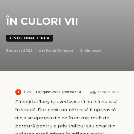
ÎN CULORI VII
DEVOȚIONAL TINERI
3 august 2022
2
min. read
de:
Kevin Johnson
Părinții lui Joey își avertizaseră fiul să nu iasă
în stradă. Dar nimic nu părea să îl oprească
din a se apropia din ce în ce mai mult de
bordură pentru a privi traficul sau chiar din
a alerga după minge în mijlocul străzii.