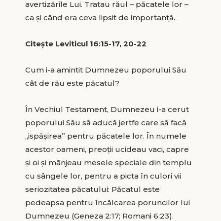
avertizările Lui. Tratau răul – păcatele lor –
ca și când era ceva lipsit de importanță.
Citește Leviticul 16:15-17, 20-22
Cum i-a amintit Dumnezeu poporului Său
cât de rău este păcatul?
În Vechiul Testament, Dumnezeu i-a cerut
poporului Său să aducă jertfe care să facă
„ispășirea” pentru păcatele lor. În numele
acestor oameni, preoții ucideau vaci, capre
și oi și mânjeau mesele speciale din templu
cu sângele lor, pentru a picta în culori vii
seriozitatea păcatului: Păcatul este
pedeapsa pentru încălcarea poruncilor lui
Dumnezeu (Geneza 2:17; Romani 6:23).