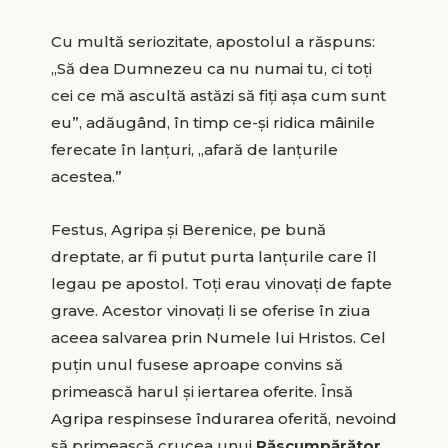
Cu multă seriozitate, apostolul a răspuns:
„Să dea Dumnezeu ca nu numai tu, ci toți
cei ce mă ascultă astăzi să fiți așa cum sunt
eu”, adăugând, în timp ce-și ridica mâinile
ferecate în lanțuri, „afară de lanțurile
acestea.”
Festus, Agripa și Berenice, pe bună
dreptate, ar fi putut purta lanțurile care îl
legau pe apostol. Toți erau vinovați de fapte
grave. Acestor vinovați li se oferise în ziua
aceea salvarea prin Numele lui Hristos. Cel
puțin unul fusese aproape convins să
primească harul și iertarea oferite. Însă
Agripa respinsese îndurarea oferită, nevoind
să primească crucea unui
Răscumpărător