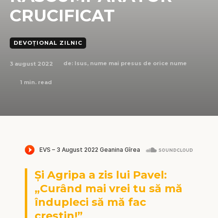
CRUCIFICAT
DEVOȚIONAL ZILNIC
3 august 2022
de:
Isus, nume mai presus de orice nume
1
min. read
Și Agripa a zis lui Pavel:
„Curând mai vrei tu să mă
îndupleci să mă fac
creștin!”