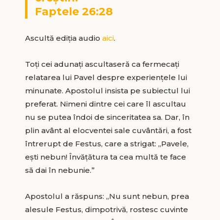
Faptele 26:28
Ascultă ediția audio
aici
.
Toți cei adunați ascultaseră ca fermecați
relatarea lui Pavel despre experiențele lui
minunate. Apostolul insista pe subiectul lui
preferat. Nimeni dintre cei care îl ascultau
nu se putea îndoi de sinceritatea sa. Dar, în
plin avânt al elocventei sale cuvântări, a fost
întrerupt de Festus, care a strigat: „Pavele,
ești nebun! Învățătura ta cea multă te face
să dai în nebunie.”
Apostolul a răspuns: „Nu sunt nebun, prea
alesule Festus, dimpotrivă, rostesc cuvinte