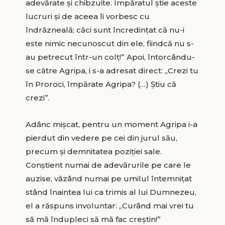
adevărate și chibzuite. Împăratul știe aceste
lucruri și de aceea îi vorbesc cu
îndrăzneală; căci sunt încredințat că nu-i
este nimic necunoscut din ele, fiindcă nu s-
au petrecut într-un colț!” Apoi, întorcându-
se către Agripa, i s-a adresat direct: „Crezi tu
în Proroci, împărate Agripa? (…) Știu că
crezi”.
Adânc mișcat, pentru un moment Agripa i-a
pierdut din vedere pe cei din jurul său,
precum și demnitatea poziției sale.
Conștient numai de adevărurile pe care le
auzise, văzând numai pe umilul întemnițat
stând înaintea lui ca trimis al lui Dumnezeu,
el a răspuns involuntar: „Curând mai vrei tu
să mă îndupleci să mă fac creștin!”