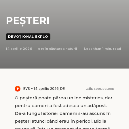
PEȘTERI
DEVOȚIONAL EXPLO
14 aprilie 2026
Less than 1
min. read
de:
În căutarea naturii
O peșteră poate părea un loc misterios, dar
pentru oameni a fost adesea un adăpost.
De-a lungul istoriei, oamenii s-au ascuns în
peșteri atunci când erau în pericol. Biblia
spune că, într-un moment de mare teamă,