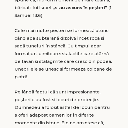
bărbații lui Israel
„s-au ascuns în peșteri”
(1
Samuel 13:6).
Cele mai multe peșteri se formează atunci
când apa subterană dizolvă încet roca și
sapă tuneluri în stâncă. Cu timpul apar
formațiuni uimitoare: stalactite care atârnă
de tavan și stalagmite care cresc din podea.
Uneori ele se unesc și formează coloane de
piatră.
Pe lângă faptul că sunt impresionante,
peșterile au fost și locuri de protecție.
Dumnezeu a folosit astfel de locuri pentru
a oferi adăpost oamenilor în diferite
momente din istorie. Ele ne amintesc că,