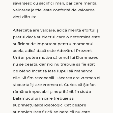
săvârșesc cu sacrificii mari, dar care merită.
Valoarea jertfei este conferită de valoarea
vieții dăruite.
Altercația are valoare, adică merită efortul și
prețul,dacă subiectul care o determină este
suficient de important pentru momentul
acela, adică dacă este Adevărul Prezent.
Unii ar putea motiva că omul lui Dumnezeu
nu se ceartă, dar nici nu trebuie să fie atât
de blând încât să lase lupul să mănânce
oile. Să fim rezonabili. Tăcerea are vremea ei
și cearta își are vremea ei. Curios că Ștefan
rămâne impecabil și neprihănit, în ciuda
balamucului în care trebuie să
supraviețuiască ideologic. Cât despre
supraviețuirea fizică, se pare că nu este