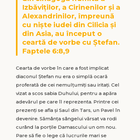
Izbăviților, a Cirinenilor și a
Alexandrinilor, împreună
cu niște iudei din Cilicia și
din Asia, au început o
ceartă de vorbe cu Ștefan.
Faptele 6:8,9
Cearta de vorbe în care a fost implicat
diaconul Ștefan nu era o simplă ocară
proferată de cei nemulțumiți sau iritați. Cel
vizat a scos sabia Duhului, pentru a apăra
adevărul pe care îl reprezenta. Printre cei
prezenți se afla și Saul din Tars, un Pavel în
devenire. Sămânța sângelui vărsat va rodi
curând la porțile Damascului un om nou.
Pare să fie o lege că lucrurile mari se