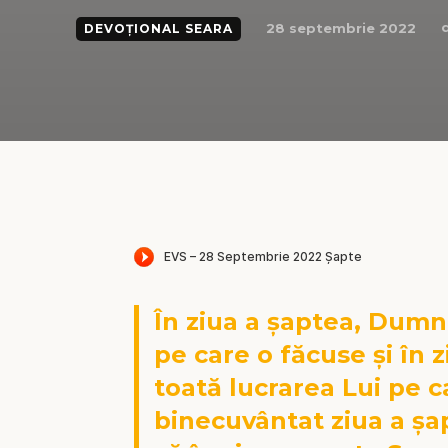
28 septembrie 2022
DEVOȚIONAL SEARA
În ziua a șaptea, Dumne
pe care o făcuse și în 
toată lucrarea Lui pe 
binecuvântat ziua a șap