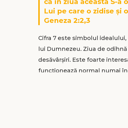
că în ziua aceasta S-a 
Lui pe care o zidise și 
Geneza 2:2,3
Cifra 7 este simbolul idealului, 
lui Dumnezeu. Ziua de odihnă 
desăvârșiri. Este foarte intere
funcționează normal numai î
Sabatul devenind o expresie a lu
Dumnezeu, un sigiliu al Viul
Când Revoluția Franceză a înc
soroacele pe formula decimală