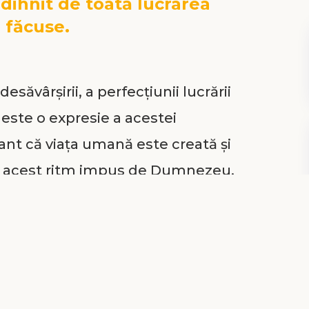
odihnit de toată lucrarea
o făcuse.
desăvârșirii, a perfecțiunii lucrării
este o expresie a acestei
sant că viața umană este creată și
n acest ritm impus de Dumnezeu,
crării și caracterului lui
ui Dumnezeu.
ercat să schimbe vremurile și
, noul sistem s-a împotmolit