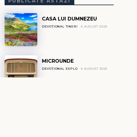
PUBLICATE ASTĂZI
CASA LUI DUMNEZEU
DEVOȚIONAL TINERI
6 AUGUST 2026
MICROUNDE
DEVOȚIONAL EXPLO
6 AUGUST 2026
NEUROȘTIINȚA
AUTOCONTROLULUI ȘI
DISCIPLINA SPIRITUALĂ
DEVOȚIONAL ZILNIC
6 AUGUST 2026