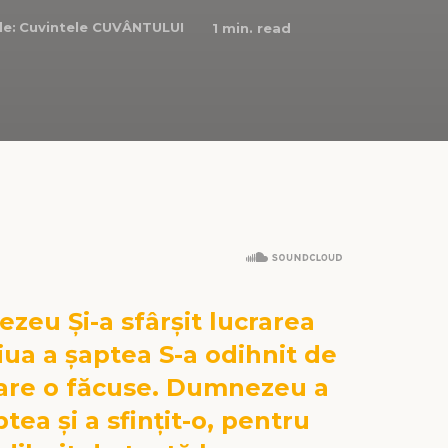
de:
Cuvintele CUVÂNTULUI
1
min. read
zeu Și-a sfârșit lucrarea
ziua a șaptea S-a odihnit de
care o făcuse. Dumnezeu a
tea și a sfințit-o, pentru