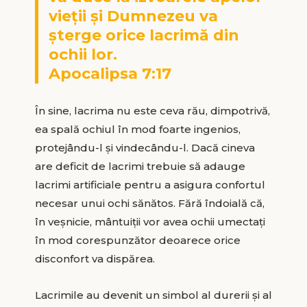
vieții și Dumnezeu va
șterge orice lacrimă din
ochii lor.
Apocalipsa 7:17
În sine, lacrima nu este ceva rău, dimpotrivă,
ea spală ochiul în mod foarte ingenios,
protejându-l și vindecându-l. Dacă cineva
are deficit de lacrimi trebuie să adauge
lacrimi artificiale pentru a asigura confortul
necesar unui ochi sănătos. Fără îndoială că,
în veșnicie, mântuiții vor avea ochii umectați
în mod corespunzător deoarece orice
disconfort va dispărea.
Lacrimile au devenit un simbol al durerii și al