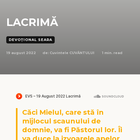
LACRIMĂ
DEVOȚIONAL SEARA
19 august 2022
1
min. read
de:
Cuvintele CUVÂNTULUI
Căci Mielul, care stă în
mijlocul scaunului de
domnie, va fi Păstorul lor. Îi
va duce la izvoarele apelor