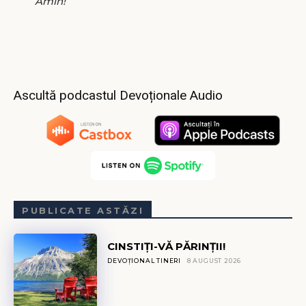
Amin!
Ascultă podcastul Devoționale Audio
PUBLICATE ASTĂZI
CINSTIȚI-VĂ PĂRINȚII!
DEVOȚIONAL TINERI
8 AUGUST 2026