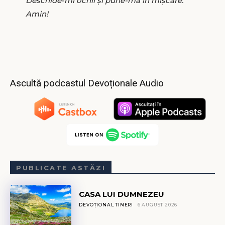
Deschide-mi ochii și pune-mă în mișcare.
Amin!
Ascultă podcastul Devoționale Audio
PUBLICATE ASTĂZI
CASA LUI DUMNEZEU
DEVOȚIONAL TINERI
6 AUGUST 2026