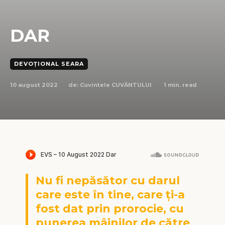
DAR
DEVOȚIONAL SEARA
10 august 2022
1
min. read
de:
Cuvintele CUVÂNTULUI
Nu fi nepăsător cu darul
care este în tine, care ți-a
fost dat prin prorocie, cu
punerea mâinilor de către