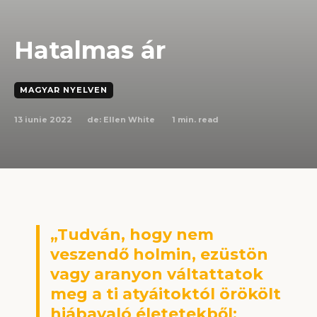
Hatalmas ár
MAGYAR NYELVEN
13 iunie 2022
1
min. read
de:
Ellen White
„Tudván, hogy nem
veszendő holmin, ezüstön
vagy aranyon váltattatok
meg a ti atyáitoktól örökölt
hiábavaló életetekből;