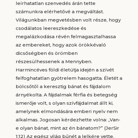
leírhatatlan szenvedés árán tette
számunkra elérhetővé a megváltást.
Világunkban megvetésben volt része, hogy
csodálatos leereszkedése és
megalázkodása révén felmagasztalhassa
az embereket, hogy azok örökkévaló
dicsőségben és örömben
részesülhessenek a Mennyben.
Harmincéves földi életútja idején a szívét
felfoghatatlan gyötrelem hasogatta. Életét a
bölcsőtől a keresztig bánat és fájdalom
árnyékolta. A fájdalmak férfia és betegség
ismerője volt, s olyan szívfájdalmat állt ki,
amelynek elmondására emberi nyelv nem
alkalmas. Jogosan kérdezhette volna: „Van-
e olyan bánat, mint az én bánatom?” (JerSir
1:12) Az egész világ bűnét a lelkére vette,