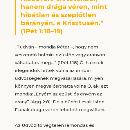
hanem drága véren, mint
hibátlan és szeplőtlen
bárányén, a Krisztusén.”
(1Pét 1:18–19)
„Tudván – mondja Péter –, hogy nem
veszendő holmin, ezüstön vagy aranyon
váltattatok meg…” (1Pét 1:18) Ó, ha ezek
elegendők lettek volna az ember
üdvösségének megvásárlására, milyen
könnyen megvalósíthatta volna Ő, aki ezt
mondja: „Enyém az ezüst, és enyém az
arany” (Agg 2:8). De a bűnöst csak Isten
Fiának drága vérén lehetett megváltani.
Az Üdvözítő végtelen lemondás és