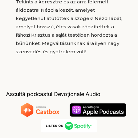
Tekints a keresztre és az arra felemelt
áldozatra! Nézd a kezét, amelyet
kegyetlenül átütöttek a szögek! Nézd lábát,
amelyet hosszú, éles vasak rögzítettek a
fához! Krisztus a saját testében hordozta a
bűnünket. Megváltásunknak ára ilyen nagy
szenvedés és gyötrelem volt!
Ascultă podcastul Devoționale Audio