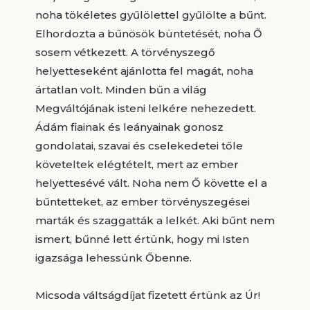
noha tökéletes gyűlölettel gyűlölte a bűnt.
Elhordozta a bűnösök büntetését, noha Ő
sosem vétkezett. A törvényszegő
helyetteseként ajánlotta fel magát, noha
ártatlan volt. Minden bűn a világ
Megváltójának isteni lelkére nehezedett.
Ádám fiainak és leányainak gonosz
gondolatai, szavai és cselekedetei tőle
követeltek elégtételt, mert az ember
helyettesévé vált. Noha nem Ő követte el a
bűntetteket, az ember törvényszegései
marták és szaggatták a lelkét. Aki bűnt nem
ismert, bűnné lett értünk, hogy mi Isten
igazsága lehessünk Őbenne.
Micsoda váltságdíjat fizetett értünk az Úr!