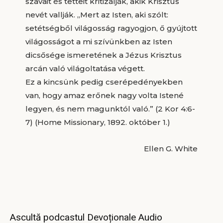
szavait és tetteit kritizálják, akik Krisztus
nevét vallják. „Mert az Isten, aki szólt:
setétségből világosság ragyogjon, ő gyújtott
világosságot a mi szívünkben az Isten
dicsősége ismeretének a Jézus Krisztus
arcán való világoltatása végett.
Ez a kincsünk pedig cserépedényekben
van, hogy amaz erőnek nagy volta Istené
legyen, és nem magunktól való.” (2 Kor 4:6-
7) (Home Missionary, 1892. október 1.)
Ellen G. White
Ascultă podcastul Devoționale Audio