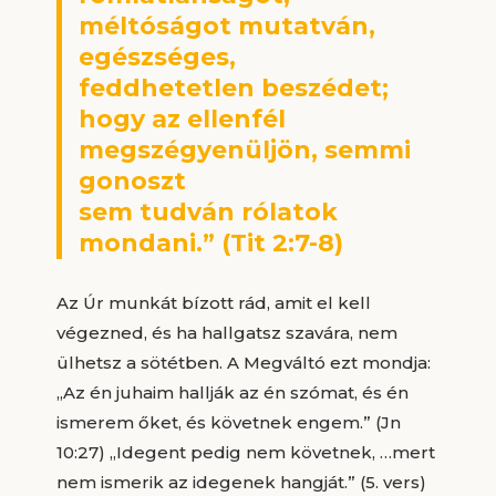
méltóságot mutatván,
egészséges,
feddhetetlen beszédet;
hogy az ellenfél
megszégyenüljön, semmi
gonoszt
sem tudván rólatok
mondani.” (Tit 2:7-8)
Az Úr munkát bízott rád, amit el kell
végezned, és ha hallgatsz szavára, nem
ülhetsz a sötétben. A Megváltó ezt mondja:
„Az én juhaim hallják az én szómat, és én
ismerem őket, és követnek engem.” (Jn
10:27) „Idegent pedig nem követnek, …mert
nem ismerik az idegenek hangját.” (5. vers)