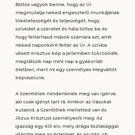
Biztos vagyok benne, hogy az Úr
megmutatja neked engesztelő munkájának
tökéletességét és teljességét, hogy
szívedet a szeretet és hála töltse be és
hogy feltárhasd mások számára azt, amit
neked naponként feltár az Úr. A szívbe
vésett Krisztus-kép a jellemben tükröződik,
meglátszik nap mint nap a gyakorlati
életben, mert mi egy személyes Megváltót
képviselünk.
A Szentlélek mindenkinek meg van ígérve,
aki csak igényt tart rá. Amikor az Írásokat
kutatod, a Szentlélek melletted van és
Jézus Krisztust személyesíti meg. Az
igazság egy élő elv, mely drága tisztasággal
világítja meg az értelmet, és azután, oh