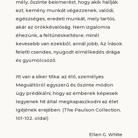
mély, őszinte beismerést, hogy akik hallják
ezt, kemény munkát végezzenek, valódi,
egészséges, eredeti munkát, mely tartós,
akár az örökkévalóság. Nem izgalomra
éhezünk, a feltűnéskeltésre; minél
kevesebb van ezekből, annál jobb. Az Írások
feletti csendes, nyugodt elmélkedés drága
és gyümölcsöző.
Itt van a siker titka: az élő, személyes
Megváltóról egyszerű és őszinte módon
úgy prédikálni, hogy az emberek képesek
legyenek hit által megkapaszkodni az élet
Igéjének erejében. (The Paulson Collection,
101-102. oldal)
Ellen G. White