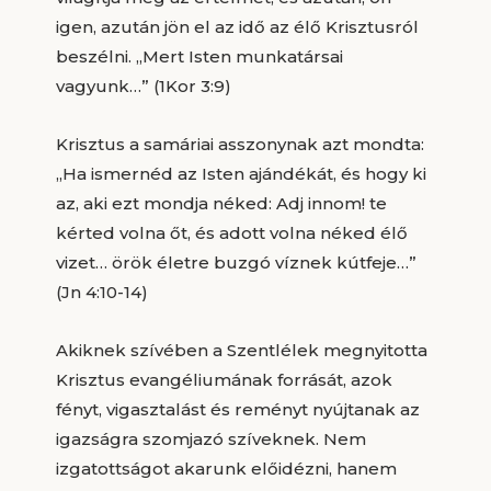
igen, azután jön el az idő az élő Krisztusról
beszélni. „Mert Isten munkatársai
vagyunk…” (1Kor 3:9)
Krisztus a samáriai asszonynak azt mondta:
„Ha ismernéd az Isten ajándékát, és hogy ki
az, aki ezt mondja néked: Adj innom! te
kérted volna őt, és adott volna néked élő
vizet… örök életre buzgó víznek kútfeje…”
(Jn 4:10-14)
Akiknek szívében a Szentlélek megnyitotta
Krisztus evangéliumának forrását, azok
fényt, vigasztalást és reményt nyújtanak az
igazságra szomjazó szíveknek. Nem
izgatottságot akarunk előidézni, hanem