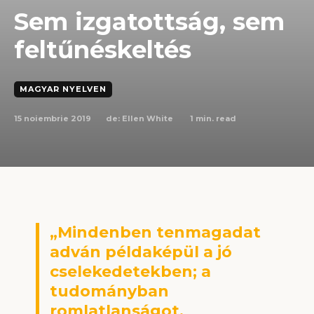
Sem izgatottság, sem
feltűnéskeltés
MAGYAR NYELVEN
15 noiembrie 2019
1
min. read
de:
Ellen White
„Mindenben tenmagadat
adván példaképül a jó
cselekedetekben; a
tudományban
romlatlanságot,