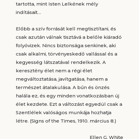
tartotta, mint Isten Lelkének mély
indításait…
Előbb a szív forrását kell megtisztítani, és
csak azután válnak tisztává a belőle kiáradó
folyóvizek. Nincs biztonsága senkinek, aki
csak alkalmi, törvényeskedő vallással és a
kegyesség látszatával rendelkezik. A
keresztény élet nem a régi élet
megváltoztatása, javítgatása, hanem a
természet átalakulása. A bűn és önzés
halála ez, és egy minden vonatkozásban új
élet kezdete. Ezt a változást egyedül csak a
Szentlélek valóságos munkája hozhatja
létre. (Signs of the Times, 1910. március 8.)
Ellen G. White