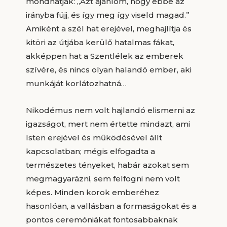
mondhatják: „Azt ajánlom, hogy ebbe az
irányba fújj, és így meg így viseld magad.”
Amiként a szél hat erejével, meghajlítja és
kitöri az útjába kerülő hatalmas fákat,
akképpen hat a Szentlélek az emberek
szívére, és nincs olyan halandó ember, aki
munkáját korlátozhatná…
Nikodémus nem volt hajlandó elismerni az
igazságot, mert nem értette mindazt, ami
Isten erejével és működésével állt
kapcsolatban; mégis elfogadta a
természetes tényeket, habár azokat sem
megmagyarázni, sem felfogni nem volt
képes. Minden korok emberéhez
hasonlóan, a vallásban a formaságokat és a
pontos ceremóniákat fontosabbaknak