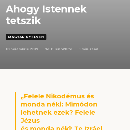
Ahogy Istennek
tetszik
MAGYAR NYELVEN
10 noiembrie 2019
1
min. read
de:
Ellen White
„Felele Nikodémus és
monda néki: Mimódon
lehetnek ezek? Felele
Jézus
és monda néki: Te Izráel