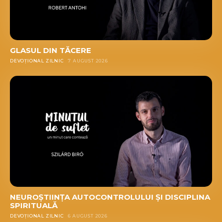
GLASUL DIN TĂCERE
DEVOȚIONAL ZILNIC
7 AUGUST 2026
NEUROȘTIINȚA AUTOCONTROLULUI ȘI DISCIPLINA
SPIRITUALĂ
DEVOȚIONAL ZILNIC
6 AUGUST 2026