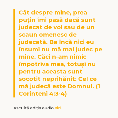
Cât despre mine, prea
puţin îmi pasă dacă sunt
judecat de voi sau de un
scaun omenesc de
judecată. Ba încă nici eu
însumi nu mă mai judec pe
mine. Căci n-am nimic
împotriva mea, totuşi nu
pentru aceasta sunt
socotit neprihănit: Cel ce
mă judecă este Domnul. (1
Corinteni 4:3-4)
Ascultă ediția audio
aici
.