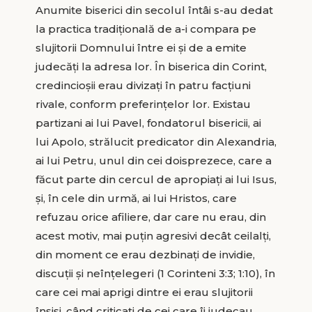
Anumite biserici din secolul întâi s-au dedat
la practica tradiţională de a-i compara pe
slujitorii Domnului între ei şi de a emite
judecăţi la adresa lor. În biserica din Corint,
credincioşii erau divizaţi în patru facţiuni
rivale, conform preferinţelor lor. Existau
partizani ai lui Pavel, fondatorul bisericii, ai
lui Apolo, strălucit predicator din Alexandria,
ai lui Petru, unul din cei doisprezece, care a
făcut parte din cercul de apropiaţi ai lui Isus,
şi, în cele din urmă, ai lui Hristos, care
refuzau orice afiliere, dar care nu erau, din
acest motiv, mai puţin agresivi decât ceilalţi,
din moment ce erau dezbinaţi de invidie,
discuţii şi neînţelegeri (1 Corinteni 3:3; 1:10), în
care cei mai aprigi dintre ei erau slujitorii
înşişi, când criticaţi de cei care îi judecau