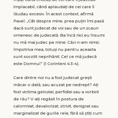
implacabil, când aplaudaţi de cei care îi
lăudau excesiv. În acest context, afirmă
Pavel: „Cât despre mine, prea puţin îmi pasă
dacă sunt judecat de voi sau de un scaun
omenesc de judecată. Ba încă nici eu însumi
nu mă mai judec pe mine. Căci n-am nimic
împotriva mea, totuşi nu pentru aceasta
sunt socotit neprihănit: Cel ce mă judecă
este Domnul” (1 Corinteni 4:3-4).
Care dintre noi nu a fost judecat greşit
măcar o dată, sau acuzat pe nedrept? Aţi
fost victima geloziei, perfidiei sau a vorbirii
de rău? V-aţi regăsit în postura de
calomniat, devalorizat, strivit, denigrat sau
marginalizat de gurile rele, fără să ştiţi cum