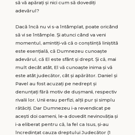
să vă apăraţi şi nici cum să dovediţi
adevărul?
Dacă încă nu vi s-a întâmplat, poate oricând
să vi se întâmple. Şi atunci când va veni
momentul, amintiţi-vă că o conştiinţă liniştită
este esenţială, că Dumnezeu cunoaşte
adevărul, că El este sfânt şi drept. Şi că, mai
mult decât atât, El vă cunoaşte inima şi vă
este atât judecător, cât şi apărător. Daniel şi
Pavel au fost acuzaţi pe nedrept şi
denunţaţi fără motiv de duşmanii, respectiv
rivalii lor. Unii erau perfizi, alţii pur şi simplu
rătăciţi. Dar Dumnezeu i-a revendicat pe
aceşti doi oameni, le-a dovedit nevinovăţia şi
i-a eliberat pentru că, la fel ca Isus, şi-au
încredinţat cauza dreptului Judecător (1