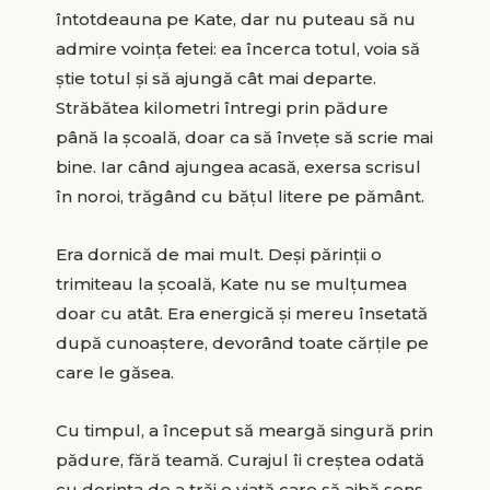
întotdeauna pe Kate, dar nu puteau să nu
admire voința fetei: ea încerca totul, voia să
știe totul și să ajungă cât mai departe.
Străbătea kilometri întregi prin pădure
până la școală, doar ca să învețe să scrie mai
bine. Iar când ajungea acasă, exersa scrisul
în noroi, trăgând cu bățul litere pe pământ.
Era dornică de mai mult. Deși părinții o
trimiteau la școală, Kate nu se mulțumea
doar cu atât. Era energică și mereu însetată
după cunoaștere, devorând toate cărțile pe
care le găsea.
Cu timpul, a început să meargă singură prin
pădure, fără teamă. Curajul îi creștea odată
cu dorința de a trăi o viață care să aibă sens.