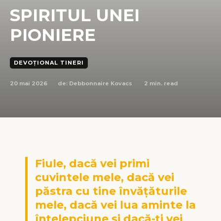
SPIRITUL UNEI
PIONIERE
DEVOȚIONAL TINERI
20 mai 2026
2
min. read
de:
Debbonnaire Kovacs
Fiule, dacă vei primi
cuvintele mele, dacă vei
păstra cu tine învățăturile
mele, dacă vei lua aminte la
înțelepciune și dacă-ți vei