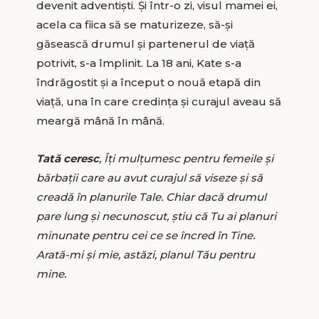
devenit adventiști. Și într-o zi, visul mamei ei,
acela ca fiica să se maturizeze, să-și
găsească drumul și partenerul de viață
potrivit, s-a împlinit. La 18 ani, Kate s-a
îndrăgostit și a început o nouă etapă din
viață, una în care credința și curajul aveau să
meargă mână în mână.
Tată ceresc
, Îți mulțumesc pentru femeile și
bărbații care au avut curajul să viseze și să
creadă în planurile Tale. Chiar dacă drumul
pare lung și necunoscut, știu că Tu ai planuri
minunate pentru cei ce se încred în Tine.
Arată-mi și mie, astăzi, planul Tău pentru
mine.