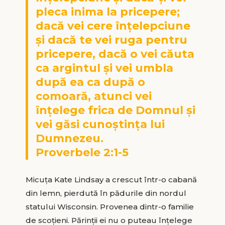
pleca inima la pricepere;
dacă vei cere înțelepciune
și dacă te vei ruga pentru
pricepere, dacă o vei căuta
ca argintul și vei umbla
după ea ca după o
comoară, atunci vei
înțelege frica de Domnul și
vei găsi cunoștința lui
Dumnezeu.
Proverbele 2:1-5
Micuța Kate Lindsay a crescut într-o cabană
din lemn, pierdută în pădurile din nordul
statului Wisconsin. Provenea dintr-o familie
de scoțieni. Părinții ei nu o puteau înțelege