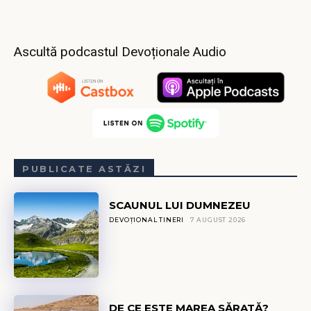
Ascultă podcastul Devoționale Audio
PUBLICATE ASTĂZI
SCAUNUL LUI DUMNEZEU
DEVOȚIONAL TINERI
7 AUGUST 2026
DE CE ESTE MAREA SĂRATĂ?