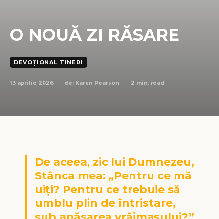
O NOUĂ ZI RĂSARE
DEVOȚIONAL TINERI
13 aprilie 2026
2
min. read
de:
Karen Pearson
De aceea, zic lui Dumnezeu,
Stânca mea: „Pentru ce mă
ui
ț
i? Pentru ce trebuie să
umblu plin de întristare,
sub apăsarea vrăjma
ș
ului?”