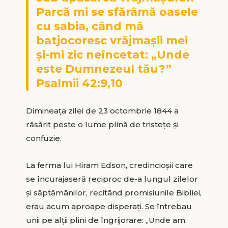
Parcă mi se sfărâmă oasele
cu sabia, când mă
batjocoresc vrăjma
ș
ii mei
ș
i-mi zic neîncetat: „Unde
este Dumnezeul tău?”
Psalmii 42:9,10
Dimineața zilei de 23 octombrie 1844 a
răsărit peste o lume plină de tristețe și
confuzie.
La ferma lui Hiram Edson, credincioșii care
se încurajaseră reciproc de-a lungul zilelor
și săptămânilor, recitând promisiunile Bibliei,
erau acum aproape disperați. Se întrebau
unii pe alții plini de îngrijorare: „Unde am