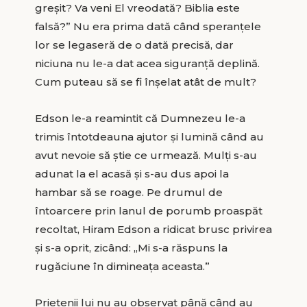
greșit? Va veni El vreodată? Biblia este
falsă?” Nu era prima dată când speranțele
lor se legaseră de o dată precisă, dar
niciuna nu le-a dat acea siguranță deplină.
Cum puteau să se fi înșelat atât de mult?
Edson le-a reamintit că Dumnezeu le-a
trimis întotdeauna ajutor și lumină când au
avut nevoie să știe ce urmează. Mulți s-au
adunat la el acasă și s-au dus apoi la
hambar să se roage. Pe drumul de
întoarcere prin lanul de porumb proaspăt
recoltat, Hiram Edson a ridicat brusc privirea
și s-a oprit, zicând: „Mi s-a răspuns la
rugăciune în dimineața aceasta.”
Prietenii lui nu au observat până când au