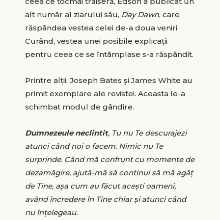
ceea ce tocmai trăiseră, Edson a publicat un
alt număr al ziarului său,
Day Dawn
, care
răspândea vestea celei de-a doua veniri.
Curând, vestea unei posibile explicații
pentru ceea ce se întâmplase s-a răspândit.
Printre alții, Joseph Bates și James White au
primit exemplare ale revistei. Aceasta le-a
schimbat modul de gândire.
Dumnezeule neclintit
, Tu nu Te descurajezi
atunci când noi o facem. Nimic nu Te
surprinde. Când mă confrunt cu momente de
dezamăgire, ajută-mă să continui să mă agăț
de Tine, așa cum au făcut acești oameni,
având încredere în Tine chiar și atunci când
nu înțelegeau.