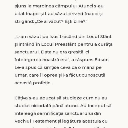
ajuns la marginea câmpului. Atunci s-au
uitat înapoi și l-au văzut privind înapoi și
strigând: „Ce ai văzut? Ești bine?”
„L-am văzut pe Isus trecând din Locul Sfânt
și intrând în Locul Preasfânt pentru a curăța
sanctuarul. Data nu era greșită, ci
înțelegerea noastră era”, a răspuns Edson.
Le-a spus că simțise ceva ca o mână pe
umăr, care îl oprea și i-a făcut cunoscută
această profeție.
Câțiva s-au apucat să studieze cum nu au
studiat niciodată până atunci. Au început să
înțeleagă semnificația sanctuarului din
Vechiul Testament și legătura acestuia cu