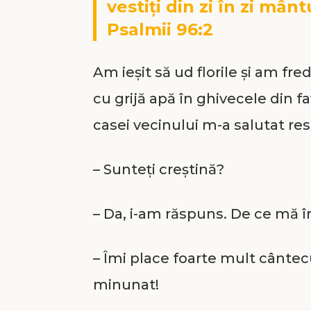
vestiți din zi în zi mânt
Psalmii 96:2
Am ieșit să ud florile și am f
cu grijă apă în ghivecele din f
casei vecinului m-a salutat re
– Sunteți creștină?
– Da, i-am răspuns. De ce mă î
– Îmi place foarte mult cântecu
minunat!