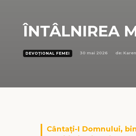
ÎNTÂLNIREA 
de:
Karen
30 mai 2026
DEVOȚIONAL FEMEI
Cântați-I Domnului, bi