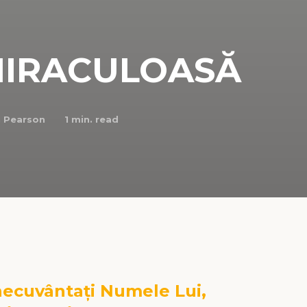
MIRACULOASĂ
 Pearson
1
min. read
necuvântați Numele Lui,