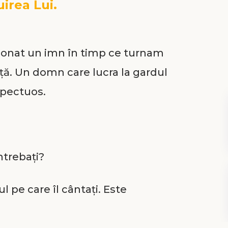
uirea Lui.
redonat un imn în timp ce turnam
ață. Un domn care lucra la gardul
spectuos.
ntrebați?
l pe care îl cântați. Este