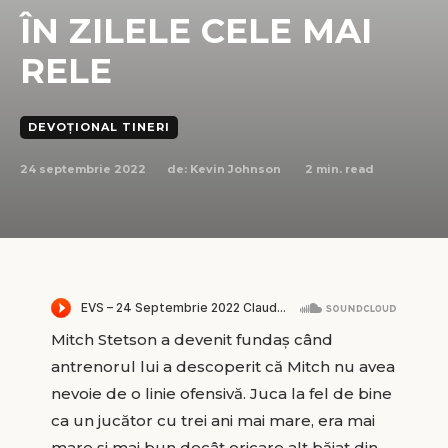
ÎN ZILELE CELE MAI
RELE
DEVOȚIONAL TINERI
24 septembrie 2022
2
min. read
de:
Kevin Johnson
Mitch Stetson a devenit fundaș când
antrenorul lui a descoperit că Mitch nu avea
nevoie de o linie ofensivă. Juca la fel de bine
ca un jucător cu trei ani mai mare, era mai
mare și mai bun decât oricare alt băiat din