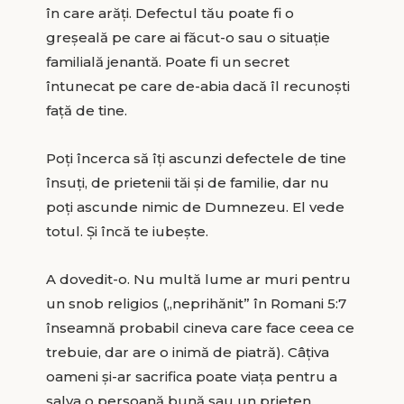
în care arăți. Defectul tău poate fi o
greșeală pe care ai făcut-o sau o situație
familială jenantă. Poate fi un secret
întunecat pe care de-abia dacă îl recunoști
față de tine.
Poți încerca să îți ascunzi defectele de tine
însuți, de prietenii tăi și de familie, dar nu
poți ascunde nimic de Dumnezeu. El vede
totul. Și încă te iubește.
A dovedit-o. Nu multă lume ar muri pentru
un snob religios („neprihănit” în Romani 5:7
înseamnă probabil cineva care face ceea ce
trebuie, dar are o inimă de piatră). Câțiva
oameni și-ar sacrifica poate viața pentru a
salva o persoană bună sau un prieten.