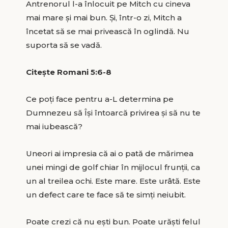
Antrenorul l-a înlocuit pe Mitch cu cineva
mai mare și mai bun. Și, într-o zi, Mitch a
încetat să se mai privească în oglindă. Nu
suporta să se vadă.
Citește Romani 5:6-8
Ce poți face pentru a-L determina pe
Dumnezeu să Își întoarcă privirea și să nu te
mai iubească?
Uneori ai impresia că ai o pată de mărimea
unei mingi de golf chiar în mijlocul frunții, ca
un al treilea ochi. Este mare. Este urâtă. Este
un defect care te face să te simți neiubit.
Poate crezi că nu ești bun. Poate urăști felul