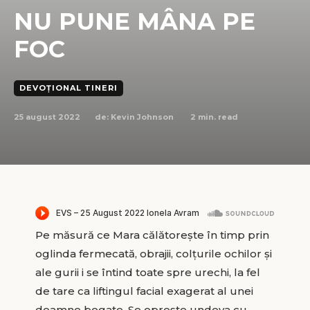
NU PUNE MÂNA PE
FOC
DEVOȚIONAL TINERI
25 august 2022
2
min. read
de:
Kevin Johnson
Pe măsură ce Mara călătorește în timp prin
oglinda fermecată, obrajii, colțurile ochilor și
ale gurii i se întind toate spre urechi, la fel
de tare ca liftingul facial exagerat al unei
doamne bogate. Se oprește undeva cu