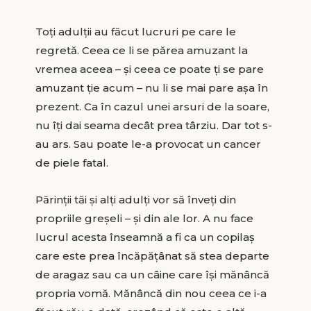
Toți adulții au făcut lucruri pe care le
regretă. Ceea ce li se părea amuzant la
vremea aceea – și ceea ce poate ți se pare
amuzant ție acum – nu li se mai pare așa în
prezent. Ca în cazul unei arsuri de la soare,
nu îți dai seama decât prea târziu. Dar tot s-
au ars. Sau poate le-a provocat un cancer
de piele fatal.
Părinții tăi și alți adulți vor să înveți din
propriile greșeli – și din ale lor. A nu face
lucrul acesta înseamnă a fi ca un copilaș
care este prea încăpățânat să stea departe
de aragaz sau ca un câine care își mănâncă
propria vomă. Mănâncă din nou ceea ce i-a