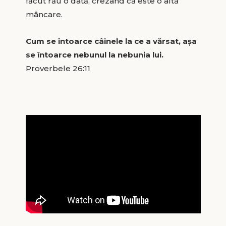
făcut rău o dată, crezând că este o altă
mâncare.
Cum se întoarce câinele la ce a vărsat, aşa
se întoarce nebunul la nebunia lui.
Proverbele 26:11