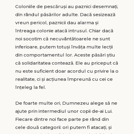
Coloniile de pescăruşi au paznici desemnaţi,
din rândul păsărilor adulte. Dacă sesizează
vreun pericol, paznicii dau alarma şi
întreaga colonie atacă intrusul. Chiar dacă
noi socotim că necuvântătoarele ne sunt
inferioare, putem totuși învăța multe lecții
din comportamentul lor. Aceste păsări știu
că solidaritatea contează. Ele au priceput că
nu este suficient doar acordul cu privire la o
realitate, ci și acțiunea împreună cu cei ce
înțeleg la fel.
De foarte multe ori, Dumnezeu alege să ne
ajute prin intermediul unor copii de-ai Lui.
Fiecare dintre noi face parte pe rând din
cele două categorii: ori putem fi atacați, și