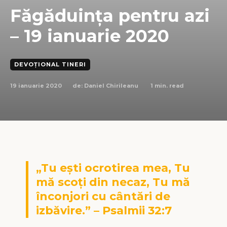
Făgăduința pentru azi
– 19 ianuarie 2020
DEVOȚIONAL TINERI
19 ianuarie 2020
1
min. read
de:
Daniel Chirileanu
„Tu eşti ocrotirea mea, Tu
mă scoţi din necaz, Tu mă
înconjori cu cântări de
izbăvire.” – Psalmii 32:7