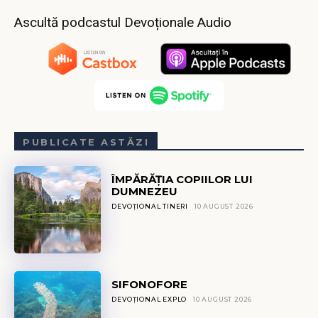
Ascultă podcastul Devoționale Audio
PUBLICATE ASTĂZI
ÎMPĂRĂȚIA COPIILOR LUI
DUMNEZEU
DEVOȚIONAL TINERI
10 AUGUST 2026
SIFONOFORE
DEVOȚIONAL EXPLO
10 AUGUST 2026