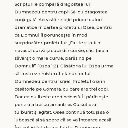
Scripturile compară dragostea lui
Dumnezeu pentru copiii Săi cu dragostea
conjugală. Această relaţie prinde culori
dramatice în cartea profetului Osea, pentru
că Domnul îi porunceşte în mod
surprinzător profetului: „Du-te şi ia-ţi o
nevastă curvă şi copii din curvie, căci ţara a
săvârşit o mare curvie, părăsind pe
Domnul!” (Osea 1:2). Căsătoria lui Osea urma
să ilustreze misterul planurilor lui
Dumnezeu pentru Israel. Profetul o ia în
căsătorie pe Gomera, cu care are trei copii.
Dar ea nu îi este credincioasă. Îl părăseşte
pentru a trăi cu amanţii ei. Cu sufletul
tulburat şi agitat, Osea continuă totuşi să o
iubească şi să spere că se va întoarce acasă.
În acelaşi fel, dragostea lui Dumnezeu