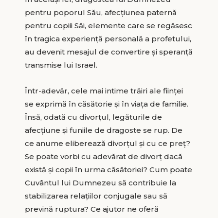
pentru poporul Său, afecţiunea paternă
pentru copiii Săi, elemente care se regăsesc
în tragica experienţă personală a profetului,
au devenit mesajul de convertire şi speranţă
transmise lui Israel.
Într-adevăr, cele mai intime trăiri ale fiinţei
se exprimă în căsătorie şi în viaţa de familie.
Însă, odată cu divorţul, legăturile de
afecţiune şi funiile de dragoste se rup. De
ce anume eliberează divorţul şi cu ce preţ?
Se poate vorbi cu adevărat de divorţ dacă
există şi copii în urma căsătoriei? Cum poate
Cuvântul lui Dumnezeu să contribuie la
stabilizarea relaţiilor conjugale sau să
prevină ruptura? Ce ajutor ne oferă