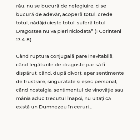
rău, nu se bucură de nelegiuire, ci se
bucură de adevăr, acoperă totul, crede
totul, nădăjduieşte totul, suferă totul.
Dragostea nu va pieri niciodată” (1 Corinteni
13:4-8).
Când ruptura conjugală pare inevitabilă,
când legăturile de dragoste par să fi
dispărut, când, după divorţ, apar sentimente
de frustrare, singurătate şi eşec personal,
când nostalgia, sentimentul de vinovăţie sau
mânia aduc trecutul înapoi, nu uitaţi că
există un Dumnezeu în ceruri…