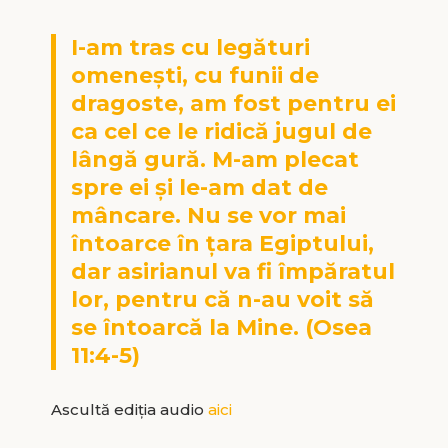
I-am tras cu legături
omeneşti, cu funii de
dragoste, am fost pentru ei
ca cel ce le ridică jugul de
lângă gură. M-am plecat
spre ei şi le-am dat de
mâncare. Nu se vor mai
întoarce în ţara Egiptului,
dar asirianul va fi împăratul
lor, pentru că n-au voit să
se întoarcă la Mine. (Osea
11:4-5)
Ascultă ediția audio
aici