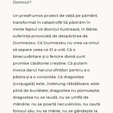
Domnul?
Un preafrumos proiect de viaţă pe pământ,
transformat în catastrofă! Să păstrăm în
minte faptul că divorţul ilustrează, în Biblie,
suferinţa provocată de despărţirea de
Dumnezeu. Că Dumnezeu nu vrea ca omul
să separe ceea ce El a unit. Că o
binecuvântare şi o fericire divină sunt
promise căsătoriei creştine. Că putem
invoca darul harului sfinţitor pentru a o
păstra şi a o consolida. Că dragostea
(conjugală) este „îndelung răbdătoare, este
plină de bunătate; dragostea nu pizmuieşte;
dragostea nu se laudă, nu se umflă de
mândrie, nu se poartă necuviincios, nu caută
folosul său, nu se mânie, nu se gândeşte la