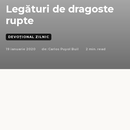
Legături de dragoste
rupte
DEVOȚIONAL ZILNIC
19 ianuarie 2020
2
min. read
de:
Carlos Puyol Buil