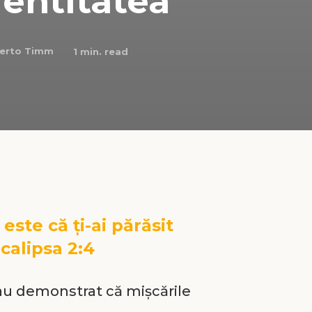
entitatea
berto Timm
1
min. read
este că ţi-ai părăsit
calipsa 2:4
e au demonstrat că mişcările