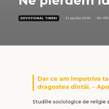
Ne pierdem id
de:
Al
21 aprilie 2018
DEVOȚIONAL TINERI
Dar ce am împotriva ta 
dragostea dintâi. – Apo
Studiile sociologice de religi