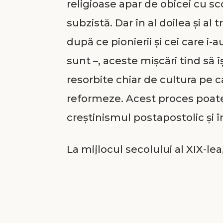
religioase apar de obicei cu sc
subzistă. Dar în al doilea şi al t
după ce pionierii şi cei care i
sunt –, aceste mişcări tind să îş
resorbite chiar de cultura pe c
reformeze. Acest proces poate 
creştinismul postapostolic şi 
La mijlocul secolului al XIX-l
una dintre cele mai pline de v
creştine. Dar, odată cu trecere
îşi piardă zelul de la început.