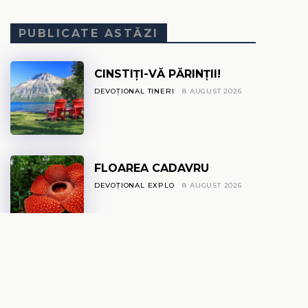
PUBLICATE ASTĂZI
CINSTIȚI-VĂ PĂRINȚII!
DEVOȚIONAL TINERI
8 AUGUST 2026
FLOAREA CADAVRU
DEVOȚIONAL EXPLO
8 AUGUST 2026
IZVOR DE VIAȚĂ
DEVOȚIONAL ZILNIC
8 AUGUST 2026