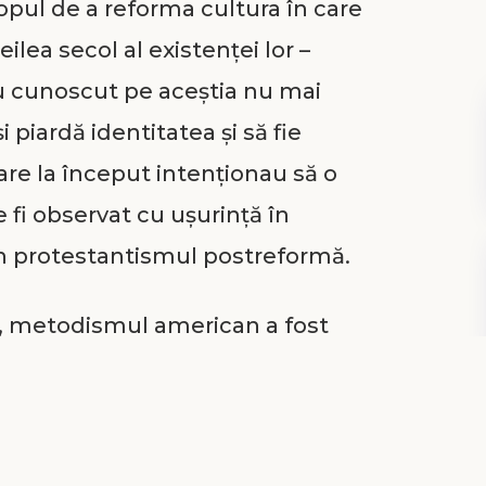
opul de a reforma cultura în care
reilea secol al existenţei lor –
-au cunoscut pe aceştia nu mai
i piardă identitatea şi să fie
are la început intenţionau să o
fi observat cu uşurinţă în
în protestantismul postreformă.
ea, metodismul american a fost
iaţă şi dinamice denominaţiuni
a timpului, aceştia au început să