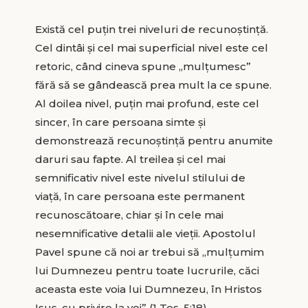
Există cel puţin trei niveluri de recunoştinţă.
Cel dintâi şi cel mai superficial nivel este cel
retoric, când cineva spune „mulţumesc”
fără să se gândească prea mult la ce spune.
Al doilea nivel, puţin mai profund, este cel
sincer, în care persoana simte şi
demonstrează recunoştinţă pentru anumite
daruri sau fapte. Al treilea şi cel mai
semnificativ nivel este nivelul stilului de
viaţă, în care persoana este permanent
recunoscătoare, chiar şi în cele mai
nesemnificative detalii ale vieţii. Apostolul
Pavel spune că noi ar trebui să „mulţumim
lui Dumnezeu pentru toate lucrurile, căci
aceasta este voia lui Dumnezeu, în Hristos
Isus, cu privire la voi” (1 Tes. 5:18).