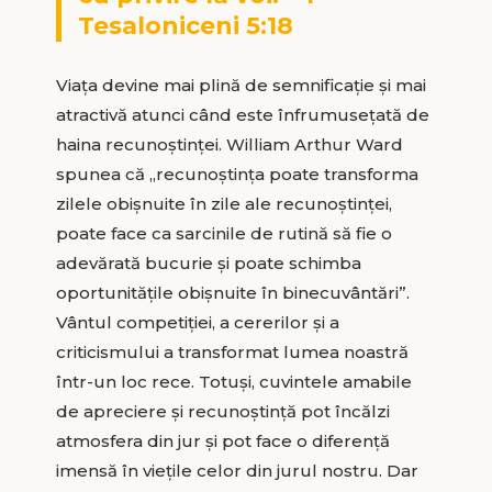
Tesaloniceni 5:18
Viaţa devine mai plină de semnificaţie şi mai
atractivă atunci când este înfrumuseţată de
haina recunoştinţei. William Arthur Ward
spunea că „recunoştinţa poate transforma
zilele obişnuite în zile ale recunoştinţei,
poate face ca sarcinile de rutină să fie o
adevărată bucurie şi poate schimba
oportunităţile obişnuite în binecuvântări”.
Vântul competiţiei, a cererilor şi a
criticismului a transformat lumea noastră
într-un loc rece. Totuşi, cuvintele amabile
de apreciere şi recunoştinţă pot încălzi
atmosfera din jur şi pot face o diferenţă
imensă în vieţile celor din jurul nostru. Dar