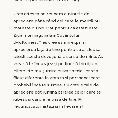
Prea adesea ne reținem cuvintele de
apreciere până când cel care le merită nu
mai este cu noi. Dar pentru că astăzi este
Ziua Internaţională a Cuvântului
„Mulţumesc”, aş vrea să îmi exprim
aprecierea faţă de tine pentru că ai ales să
citeşti aceste devoţionale scrise de mine. Aş
vrea să te încurajez şi pe tine să trimiţi un
bileţel de mulţumire cuiva special, care a
făcut diferenţa în viaţa ta şi persoanei care
probabil încă te susţine. Cuvintele tale de
apreciere pot lumina cărarea celor care te
iubesc şi cărora le pasă de tine. Fii
recunoscător astăzi şi în fiecare zi!