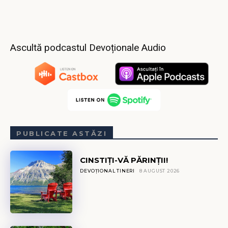
Ascultă podcastul Devoționale Audio
PUBLICATE ASTĂZI
CINSTIȚI-VĂ PĂRINȚII!
DEVOȚIONAL TINERI
8 AUGUST 2026