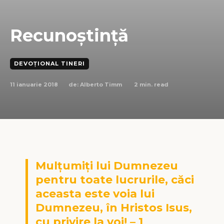
Recunoștință
DEVOȚIONAL TINERI
11 ianuarie 2018
2
min. read
de:
Alberto Timm
Mulţumiţi lui Dumnezeu
pentru toate lucrurile, căci
aceasta este voia lui
Dumnezeu, în Hristos Isus,
cu privire la voi! – 1