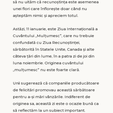
să nu uităm că recunoştinţa este asemenea
unei flori care înfloreşte doar când nu
aşteptăm nimic şi apreciem totul.
Astăzi, 11 ianuarie, este Ziua Internaţională a
Cuvântului „Mulţumesc”, care nu trebuie
confundată cu Ziua Recunoştinţei,
sărbătorită în Statele Unite, Canada şi alte
câteva ţări din lume, în a patra zi de joi din
luna noiembrie. Originea cuvântului
„mulţumesc” nu este foarte clară.
Unii sugerează că companiile producătoare
de felicitări promovau această sărbătoare
pentru a-şi mări vânzările. Indiferent de
originea sa, această zi este o ocazie bună ca
să reflectăm la un subiect important.