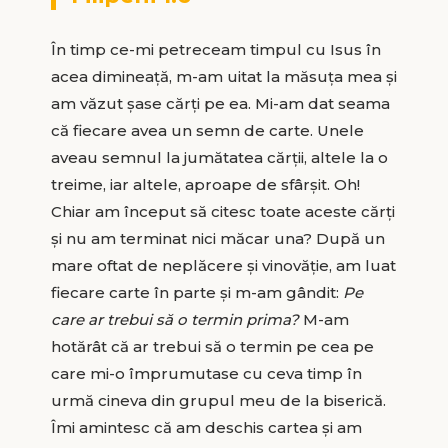
În timp ce-mi petreceam timpul cu Isus în
acea dimineață, m-am uitat la măsuța mea și
am văzut șase cărți pe ea. Mi-am dat seama
că fiecare avea un semn de carte. Unele
aveau semnul la jumătatea cărții, altele la o
treime, iar altele, aproape de sfârșit. Oh!
Chiar am început să citesc toate aceste cărți
și nu am terminat nici măcar una? După un
mare oftat de neplăcere și vinovăție, am luat
fiecare carte în parte și m-am gândit:
Pe
care ar trebui să o termin prima?
M-am
hotărât că ar trebui să o termin pe cea pe
care mi-o împrumutase cu ceva timp în
urmă cineva din grupul meu de la biserică.
Îmi amintesc că am deschis cartea și am