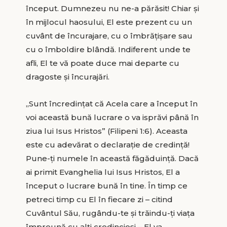
început. Dumnezeu nu ne-a părăsit! Chiar și
în mijlocul haosului, El este prezent cu un
cuvânt de încurajare, cu o îmbrățișare sau
cu o îmboldire blândă. Indiferent unde te
afli, El te vă poate duce mai departe cu
dragoste și încurajări.
„Sunt încredinţat că Acela care a început în
voi această bună lucrare o va isprăvi până în
ziua lui Isus Hristos” (Filipeni 1:6). Aceasta
este cu adevărat o declarație de credință!
Pune-ți numele în această făgăduință. Dacă
ai primit Evanghelia lui Isus Hristos, El a
început o lucrare bună în tine. În timp ce
petreci timp cu El în fiecare zi – citind
Cuvântul Său, rugându-te și trăindu-ți viața
împreună cu alți credincioși – El va