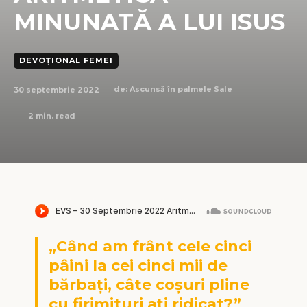
MINUNATĂ A LUI ISUS
DEVOȚIONAL FEMEI
30 septembrie 2022
de:
Ascunsă în palmele Sale
2
min. read
„Când am frânt cele cinci
pâini la cei cinci mii de
bărbaţi, câte coşuri pline
cu firimituri aţi ridicat?”