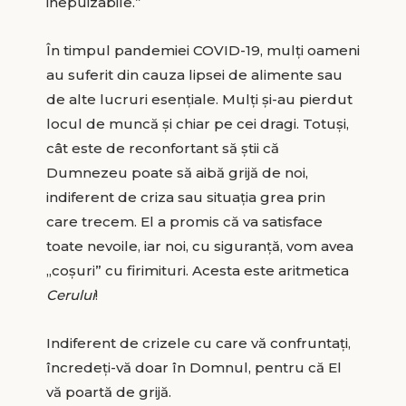
inepuizabile.”
În timpul pandemiei COVID-19, mulți oameni
au suferit din cauza lipsei de alimente sau
de alte lucruri esențiale. Mulți și-au pierdut
locul de muncă și chiar pe cei dragi. Totuși,
cât este de reconfortant să știi că
Dumnezeu poate să aibă grijă de noi,
indiferent de criza sau situația grea prin
care trecem. El a promis că va satisface
toate nevoile, iar noi, cu siguranță, vom avea
„coșuri” cu firimituri. Acesta este aritmetica
Cerului
!
Indiferent de crizele cu care vă confruntați,
încredeți-vă doar în Domnul, pentru că El
vă poartă de grijă.