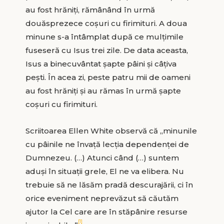
au fost hrăniți, rămânând în urmă
douăsprezece coșuri cu firimituri. A doua
minune s-a întâmplat după ce mulțimile
fuseseră cu Isus trei zile. De data aceasta,
Isus a binecuvântat șapte pâini și câțiva
pești. În acea zi, peste patru mii de oameni
au fost hrăniți și au rămas în urmă șapte
coșuri cu firimituri.
Scriitoarea Ellen White observă că „minunile
cu pâinile ne învață lecția dependenței de
Dumnezeu. (…) Atunci când (…) suntem
aduși în situații grele, El ne va elibera. Nu
trebuie să ne lăsăm pradă descurajării, ci în
orice eveniment neprevăzut să căutăm
ajutor la Cel care are în stăpânire resurse
[1]