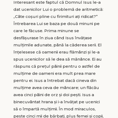
Interesant este faptul că Domnul Isus le-a
dat ucenicilor Lui o problemă de aritmetică:
„Câte coșuri pline cu firimituri ați ridicat?”
Întrebarea Lui se baza pe două minuni pe
care le făcuse. Prima minune se
desfășurase în ziua când Isus învățase
mulțimile adunate, până la căderea serii. El
înțelesese că oamenii erau flămânzi și le-a
spus ucenicilor să le dea să mănânce. Ei au
răspuns că prețul pâinii pentru o astfel de
mulțime de oameni era mult prea mare
pentru ei. Isus a întrebat dacă cineva din
mulțime avea ceva de mâncare; un flăcău
avea cinci pâini de orz și doi pești. Isus a
binecuvântat hrana și i-a învățat pe ucenici
să o împartă mulțimii. În mod miraculos,
peste cinci mii de bărbați, plus femei și copii,