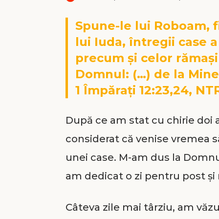
Spune-le lui Roboam, f
lui Iuda, întregii case a
precum și celor rămași
Domnul: (…) de la Mine 
1 Împăraţi 12:23,24, NT
După ce am stat cu chirie doi
considerat că venise vremea s
unei case. M-am dus la Domnul
am dedicat o zi pentru post și
Câteva zile mai târziu, am văzu