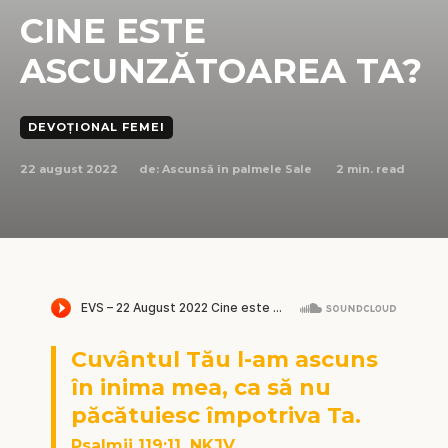
CINE ESTE
ASCUNZĂTOAREA TA?
DEVOȚIONAL FEMEI
22 august 2022
2
min. read
de:
Ascunsă în palmele Sale
Cuvântul Tău l-am ascuns
în inima mea, ca să nu
păcătuiesc împotriva Ta.
Psalmii 119:11, NKJV