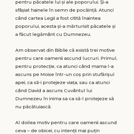
pentru păcatele lui și ale poporului. Și-a
sfâșiat hainele în semn de pocăință. Atunci
când cartea Legii a fost citită înaintea
poporului, acesta și-a mărturisit păcatele și
a făcut legământ cu Dumnezeu.
Am observat din Biblie că există trei motive
pentru care oamenii ascund lucruri. Primul,
pentru protecție, ca atunci când mama l-a
ascuns pe Moise într-un coș prin stufărișul
apei, ca să-i protejeze viața, sau ca atunci
când David a ascuns Cuvântul lui
Dumnezeu în inima sa ca să-l protejeze să
nu păcătuiască.
Al doilea motiv pentru care oamenii ascund
ceva – de obicei, cu intenții mai puțin