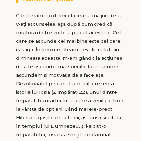
Când eram copil, îmi plăcea să mă joc de-a
v-ați ascunselea, așa după cum cred că
multora dintre voi le-a plăcut acest joc. Cel
care se ascunde cel mai bine este cel care
câștigă. În timp ce citeam devoționalul din
dimineața aceasta, m-am gândit la acțiunea
de a te ascunde, mai specific la ce anume
ascundem și motivația de a face așa.
Devoționalul pe care l-am citit prezenta
istoria lui Iosia (2 Împărați 22), unul dintre
împărați buni ai lui Iuda, care a venit pe tron
la vârsta de opt ani. Când marele-preot
Hilchia a găsit cartea Legii, ascunsă și uitată
în templul lui Dumnezeu, și i-a citit-o
împăratului, Iosia s-a simțit condamnat