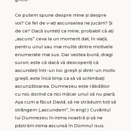
Ce putem spune despre mine și despre
voi? Ce fel de v-ați ascunselea ne jucăm? Și
de ce? Dacă sunteți ca mine, probabil că ați
„ascuns” ceva la un moment dat, în viață,
pentru unul sau mai multe dintre motivele
enumerate mai sus. Dar vestea bună, dragi
surori, este că dacă vă descoperiți că
ascundeți într-un loc greșit și dintr-un motiv
greșit, este încă timp ca să vă schimbați
ascunzătoarea. Dumnezeu este răbdător
cu noi, dorind ca nici măcar unul să nu piară.
Așa cum a făcut David, să ne străduim toți să
strângem („ascundem”, în engl.) Cuvântul
lui Dumnezeu în inima noastră și să ne
păstrăm inima ascunsă în Domnul Isus.