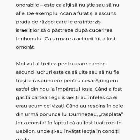
onorabile – este ca alții să nu știe sau să nu
afle. De exemplu, Acan a furat și a ascuns
prada de război care le era interzis
israeliților să o păstreze după cucerirea
Ierihonului. Ca urmare a acțiunii lui, a fost
omorât.
Motivul al treilea pentru care oamenii
ascund lucruri este ca să uite sau să nu fie
trași la răspundere pentru ceva. Ajungem
astfel din nou la împăratul Iosia. Când a fost
găsită cartea Legii, israeliții au înțeles că ei
erau acum cei vizaţi. Când au respins în cele
din urmă porunca lui Dumnezeu, „răsplata”
lor a constat în faptul că au fost luați robi în
Babilon, unde și-au învățat lecția în condiții
grele.