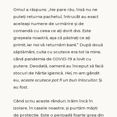
Omul a răspuns: „Ne pare rău, însă nu ne
puteți returna pachetul, întrucât au exact
aceleaşi numere de urmărire şi de
comandă cu ceea ce aţi dorit dvs. Este
greşeala noastră, aşa că păstraţi ce aţi
primit, iar noi vă returnăm banii.” După două
săptămâni, cutia cu scutece era tot la mine,
când pandemia de COVID-19 a lovit cu
putere. Deodată, oamenii au început să facă
stocuri de hârtie igienică.
Hei,
m-am gândit
eu,
aceste scutece pot fi un bun înlocuitor.
Și
au fost.
Când scriu aceste rânduri, trăim încă în
izolare, în casele noastre, și purtăm măști
de protecție. Este o perioadă foarte grea din