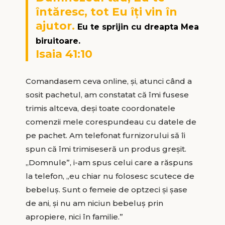
întăresc, tot Eu îţi vin în
ajutor.
Eu te sprijin cu dreapta Mea
biruitoare.
Isaia 41:10
Comandasem ceva online, și, atunci când a
sosit pachetul, am constatat că îmi fusese
trimis altceva, deși toate coordonatele
comenzii mele corespundeau cu datele de
pe pachet. Am telefonat furnizorului să îi
spun că îmi trimiseseră un produs greșit.
„Domnule”, i-am spus celui care a răspuns
la telefon, „eu chiar nu folosesc scutece de
bebeluș. Sunt o femeie de optzeci și șase
de ani, și nu am niciun bebeluș prin
apropiere, nici în familie.”