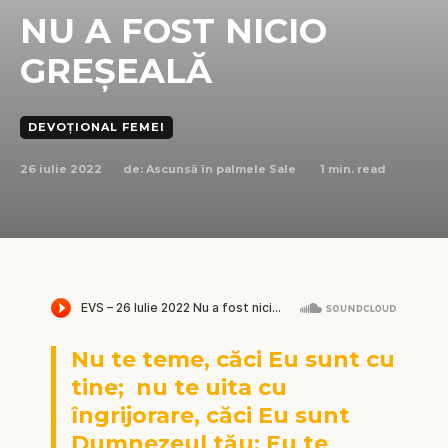
NU A FOST NICIO
GREȘEALĂ
DEVOȚIONAL FEMEI
26 iulie 2022
1
min. read
de:
Ascunsă în palmele Sale
Nu te teme, căci Eu sunt cu
tine;
nu te uita cu
îngrijorare, căci Eu sunt
Dumnezeul tău;
Eu te