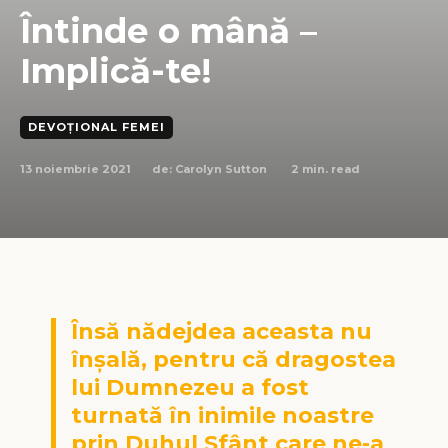
Întinde o mână –
Implică-te!
DEVOȚIONAL FEMEI
13 noiembrie 2021
2
min. read
de:
Carolyn Sutton
Însă nădejdea aceasta nu
înşală, pentru că dragostea
lui Dumnezeu a fost
turnată în inimile noastre
prin Duhul Sfânt care ne-a