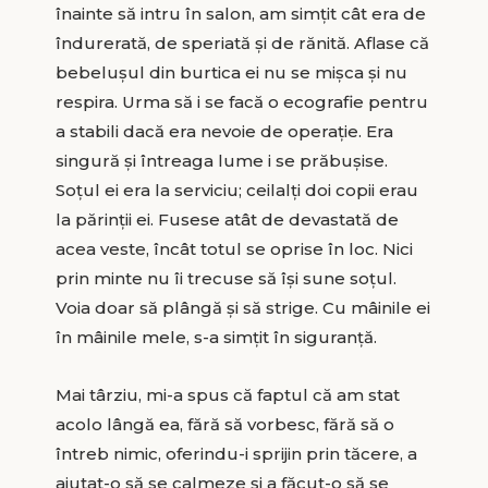
înainte să intru în salon, am simțit cât era de
îndurerată, de speriată și de rănită. Aflase că
bebelușul din burtica ei nu se mișca și nu
respira. Urma să i se facă o ecografie pentru
a stabili dacă era nevoie de operație. Era
singură și întreaga lume i se prăbușise.
Soțul ei era la serviciu; ceilalți doi copii erau
la părinții ei. Fusese atât de devastată de
acea veste, încât totul se oprise în loc. Nici
prin minte nu îi trecuse să își sune soțul.
Voia doar să plângă și să strige. Cu mâinile ei
în mâinile mele, s-a simțit în siguranță.
Mai târziu, mi-a spus că faptul că am stat
acolo lângă ea, fără să vorbesc, fără să o
întreb nimic, oferindu-i sprijin prin tăcere, a
ajutat-o să se calmeze și a făcut-o să se