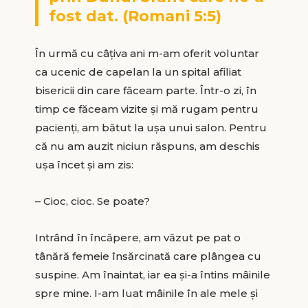
fost dat. (Romani 5:5)
În urmă cu câțiva ani m-am oferit voluntar
ca ucenic de capelan la un spital afiliat
bisericii din care făceam parte. Într-o zi, în
timp ce făceam vizite și mă rugam pentru
pacienți, am bătut la ușa unui salon. Pentru
că nu am auzit niciun răspuns, am deschis
ușa încet și am zis:
– Cioc, cioc. Se poate?
Intrând în încăpere, am văzut pe pat o
tânără femeie însărcinată care plângea cu
suspine. Am înaintat, iar ea și-a întins mâinile
spre mine. I-am luat mâinile în ale mele și