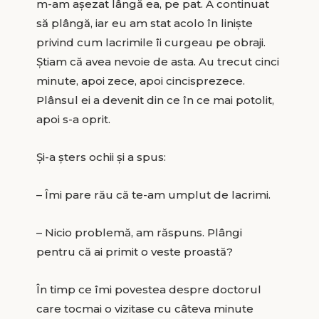
m-am așezat lângă ea, pe pat. A continuat
să plângă, iar eu am stat acolo în liniște
privind cum lacrimile îi curgeau pe obraji.
Știam că avea nevoie de asta. Au trecut cinci
minute, apoi zece, apoi cincisprezece.
Plânsul ei a devenit din ce în ce mai potolit,
apoi s-a oprit.
Și-a șters ochii și a spus:
– Îmi pare rău că te-am umplut de lacrimi.
– Nicio problemă, am răspuns. Plângi
pentru că ai primit o veste proastă?
În timp ce îmi povestea despre doctorul
care tocmai o vizitase cu câteva minute