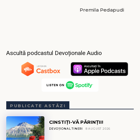
Premila Pedapudi
Ascultă podcastul Devoționale Audio
PUBLICATE ASTĂZI
CINSTIȚI-VĂ PĂRINȚII!
DEVOȚIONAL TINERI
8 AUGUST 2026