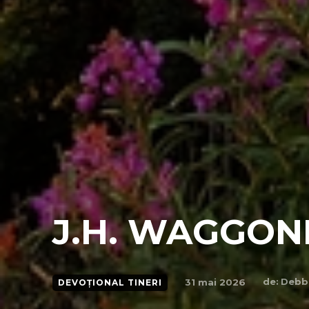
J.H. WAGGON
de:
Debb
31 mai 2026
DEVOȚIONAL TINERI