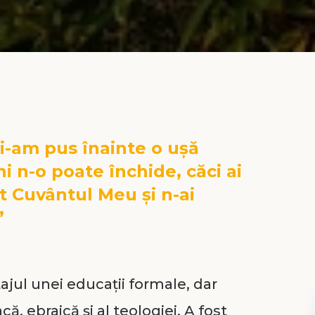
 ți-am pus înainte o ușă
 n-o poate închide, căci ai
it Cuvântul Meu și n-ai
”
jul unei educații formale, dar
ă, ebraică și al teologiei. A fost