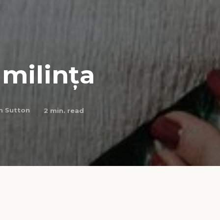
umilința
n Sutton
2
min. read