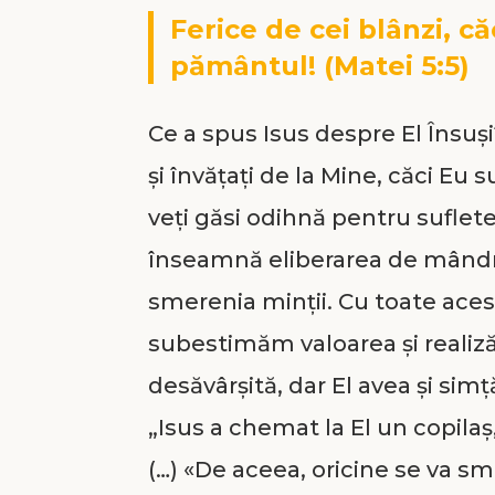
Ferice de cei blânzi, că
pământul! (Matei 5:5)
Ce a spus Isus despre El Însuș
şi învăţaţi de la Mine, căci Eu 
veţi găsi odihnă pentru sufletel
înseamnă eliberarea de mândr
smerenia minții. Cu toate aces
subestimăm valoarea și realizăr
desăvârșită, dar El avea și simț
„Isus a chemat la El un copilaş, l
(…) «De aceea, oricine se va sme