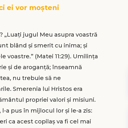
ci ei vor moşteni
i? „Luaţi jugul Meu asupra voastră
sunt blând şi smerit cu inima; şi
e voastre.” (Matei 11:29). Umilința
ie și de aroganță; înseamnă
tea, nu trebuie să ne
ile. Smerenia lui Hristos era
ământul propriei valori și misiuni.
-a pus în mijlocul lor şi le-a zis:
ri ca acest copilaş va fi cel mai