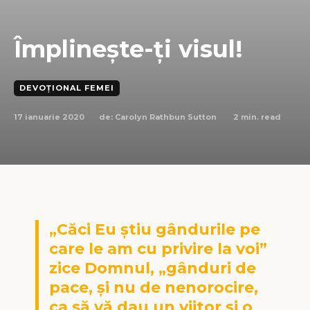
Împlinește-ți visul!
DEVOȚIONAL FEMEI
17 ianuarie 2020
2
min. read
de:
Carolyn Rathbun Sutton
„Căci Eu ştiu gândurile pe
care le am cu privire la voi”
zice Domnul, „gânduri de
pace, şi nu de nenorocire,
ca să vă dau un viitor şi o