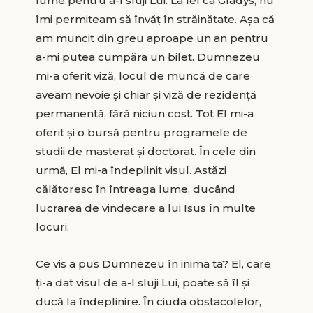
lume pentru a-I sluji Lui. La fel ca Gladys, nu
îmi permiteam să învăţ în străinătate. Aşa că
am muncit din greu aproape un an pentru
a-mi putea cumpăra un bilet. Dumnezeu
mi-a oferit viză, locul de muncă de care
aveam nevoie şi chiar şi viză de rezidenţă
permanentă, fără niciun cost. Tot El mi-a
oferit şi o bursă pentru programele de
studii de masterat şi doctorat. În cele din
urmă, El mi-a îndeplinit visul. Astăzi
călătoresc în întreaga lume, ducând
lucrarea de vindecare a lui Isus în multe
locuri.
Ce vis a pus Dumnezeu în inima ta? El, care
ţi-a dat visul de a-I sluji Lui, poate să îl şi
ducă la îndeplinire. În ciuda obstacolelor,