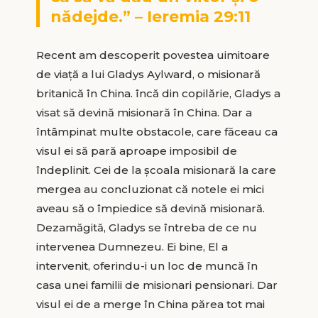
nădejde.” – Ieremia 29:11
Recent am descoperit povestea uimitoare
de viaţă a lui Gladys Aylward, o misionară
britanică în China. încă din copilărie, Gladys a
visat să devină misionară în China. Dar a
întâmpinat multe obstacole, care făceau ca
visul ei să pară aproape imposibil de
îndeplinit. Cei de la şcoala misionară la care
mergea au concluzionat că notele ei mici
aveau să o împiedice să devină misionară.
Dezamăgită, Gladys se întreba de ce nu
intervenea Dumnezeu. Ei bine, El a
intervenit, oferindu-i un loc de muncă în
casa unei familii de misionari pensionari. Dar
visul ei de a merge în China părea tot mai