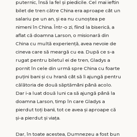
puternic, însă la fel şi piedicile. Cel mai ieftin
bilet de tren către China era aproape cât un
salariu pe un an, şi ea nu cunoştea pe
nimeni în China. Într-o zi, fiind la biserică, a
aflat că doamna Larson, o misionară din
China cu multă experienţă, avea nevoie de
cineva care să meargă cu ea. După ce s-a
rugat pentru biletul ei de tren, Gladys a
pornit în cele din urmă spre China cu foarte
puţini bani şi cu hrană cât să îi ajungă pentru
călătoria de două săptămâni până acolo.
Dar i-a luat două luni ca să ajungă până la
doamna Larson, timp în care Gladys a
pierdut toţi banii, tot ce avea şi aproape că
şi-a pierdut şi viaţa.
Dar, în toate acestea, Dumnezeu a fost bun