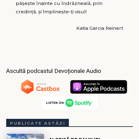
păşeşte înainte cu îndrăzneală, prin
credinţă, şi împlineşte-ţi visul!
Katia Garcia Reinert
Ascultă podcastul Devoționale Audio
PUBLICATE ASTĂZI