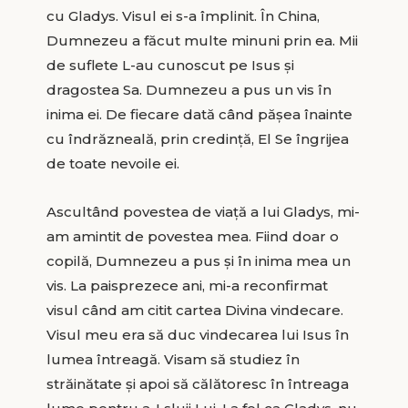
cu Gladys. Visul ei s-a împlinit. În China,
Dumnezeu a făcut multe minuni prin ea. Mii
de suflete L-au cunoscut pe Isus şi
dragostea Sa. Dumnezeu a pus un vis în
inima ei. De fiecare dată când păşea înainte
cu îndrăzneală, prin credinţă, El Se îngrijea
de toate nevoile ei.
Ascultând povestea de viaţă a lui Gladys, mi-
am amintit de povestea mea. Fiind doar o
copilă, Dumnezeu a pus şi în inima mea un
vis. La paisprezece ani, mi-a reconfirmat
visul când am citit cartea Divina vindecare.
Visul meu era să duc vindecarea lui Isus în
lumea întreagă. Visam să studiez în
străinătate şi apoi să călătoresc în întreaga