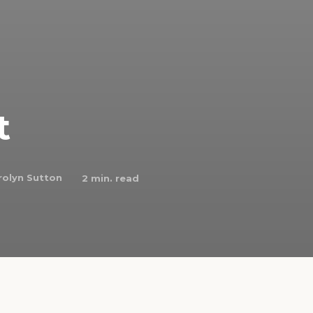
t
rolyn Sutton
2
min. read