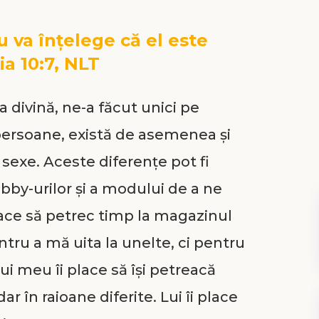
u va înţelege că el este
a 10:7, NLT
divină, ne-a făcut unici pe
persoane, există de asemenea şi
 sexe. Aceste diferenţe pot fi
bby-urilor şi a modului de a ne
lace să petrec timp la magazinul
entru a mă uita la unelte, ci pentru
lui meu îi place să îşi petreacă
r în raioane diferite. Lui îi place