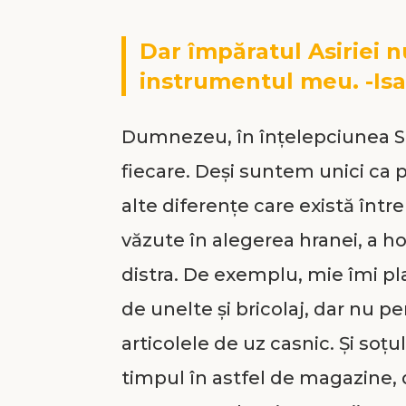
Dar împăratul Asiriei n
instrumentul meu. -Isai
Dumnezeu, în înţelepciunea Sa 
fiecare. Deşi suntem unici ca 
alte diferenţe care există între
văzute în alegerea hranei, a ho
distra. De exemplu, mie îmi p
de unelte şi bricolaj, dar nu p
articolele de uz casnic. Şi soţu
timpul în astfel de magazine, da