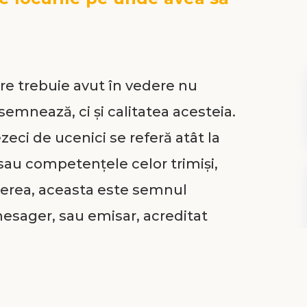
e trebuie avut în vedere nu
emnează, ci și calitatea acesteia.
eci de ucenici se referă atât la
 sau competențele celor trimiși,
iterea, aceasta este semnul
esager, sau emisar, acreditat
cul
apostelo
, „a trimite”).
 un „comando” al credinței