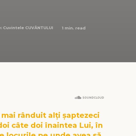
:
Cuvintele CUVÂNTULUI
1
min. read
ai rânduit alți șaptezeci
doi câte doi înaintea Lui, în
ate locurile pe unde avea să