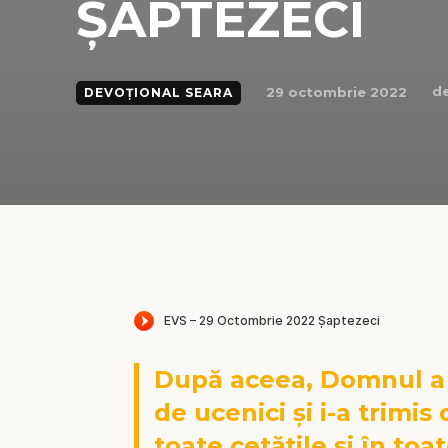
ȘAPTEZECI
de
29 octombrie 2022
DEVOȚIONAL SEARA
După aceea, Domnul a m
de ucenici și i-a trimis 
toate cetățile și în to