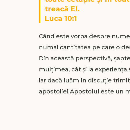
treacă El.
Luca 10:1
Când este vorba despre numer
numai cantitatea pe care o des
Din această perspectivă, șaptez
mulțimea, cât și la experiența
iar dacă luăm în discuție trim
apostoliei.Apostolul este un m
pentru o misiune (din greces
Șaptezeci de ucenici formează