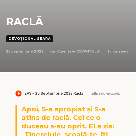
RACLĂ
DEVOȚIONAL SEARA
25 septembrie 2022
1
min. read
de:
Cuvintele CUVÂNTULUI
Apoi, S-a apropiat și S-a
atins de raclă. Cei ce o
duceau s-au oprit. El a zis:
„Tinerelule, scoală-te, îți