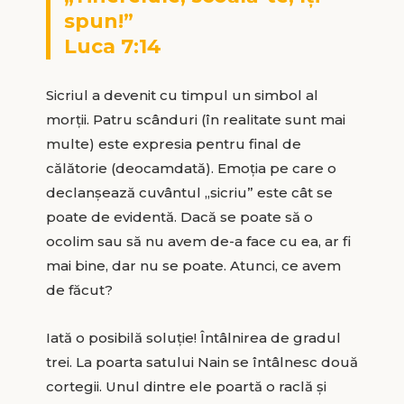
spun!”
Luca 7:14
Sicriul a devenit cu timpul un simbol al
morții. Patru scânduri (în realitate sunt mai
multe) este expresia pentru final de
călătorie (deocamdată). Emoția pe care o
declanșează cuvântul „sicriu” este cât se
poate de evidentă. Dacă se poate să o
ocolim sau să nu avem de-a face cu ea, ar fi
mai bine, dar nu se poate. Atunci, ce avem
de făcut?
Iată o posibilă soluție! Întâlnirea de gradul
trei. La poarta satului Nain se întâlnesc două
cortegii. Unul dintre ele poartă o raclă și