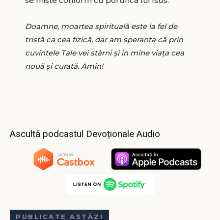
se miște conform cu porunca lui Isus.
Doamne, moartea spirituală este la fel de
tristă ca cea fizică, dar am speranța că prin
cuvintele Tale vei stârni și în mine viața cea
nouă și curată. Amin!
Ascultă podcastul Devoționale Audio
PUBLICATE ASTĂZI