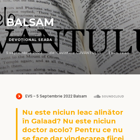
BALSAM
DEVOȚIONAL SEARA
5 septembrie 2022
1
min. read
de:
Cuvintele CUVÂNTULUI
Nu este niciun leac alinător
în Galaad? Nu este niciun
doctor acolo? Pentru ce nu
se face dar vindecarea fiicei