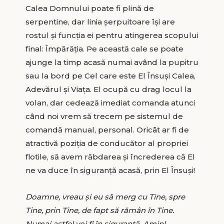
Calea Domnului poate fi plină de
serpentine, dar linia șerpuitoare își are
rostul și funcția ei pentru atingerea scopului
final: Împărăția. Pe această cale se poate
ajunge la timp acasă numai având la pupitru
sau la bord pe Cel care este El Însuși Calea,
Adevărul și Viața. El ocupă cu drag locul la
volan, dar cedează imediat comanda atunci
când noi vrem să trecem pe sistemul de
comandă manual, personal. Oricât ar fi de
atractivă poziția de conducător al propriei
flotile, să avem răbdarea și încrederea că El
ne va duce în siguranță acasă, prin El Însuși!
Doamne, vreau și eu să merg cu Tine, spre
Tine, prin Tine, de fapt să rămân în Tine.
Numai astfel voi fi în siguranță. Amin!