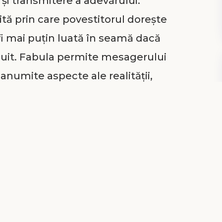
 și transmitere a adevărului.
tă prin care povestitorul dorește
r fi mai puțin luată în seamă dacă
șnuit. Fabula permite mesagerului
anumite aspecte ale realității,
bola prin care atenția și
 mai puternic impresionate, iar
t. Dacă mai punem la socoteală și
mai umoristică, atunci fabula
de identificare și combatere a
raviețuitor, dintre cei șaptezeci