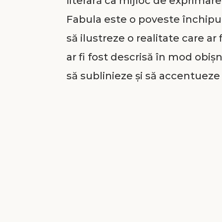
literară ca mijloc de exprimare
Fabula este o poveste închipui
să ilustreze o realitate care a
ar fi fost descrisă în mod obi
să sublinieze și să accentueze 
folosind personificarea și hiper
imaginația ascultătorilor sunt
mesajul este mai bine asculta
nuanța ironică sau chiar și nu
devine un instrument eficace 
relelor sociale.
Iotam, singurul fiu legitim sup