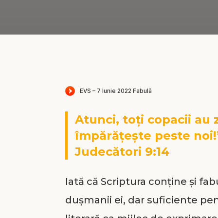
Atunci, toți copacii au z
împărățește peste noi!
Judecători 9:14
Iată că Scriptura conține și fa
dușmanii ei, dar suficiente pen