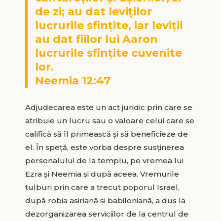
de zi; au dat leviților
lucrurile sfințite, iar leviții
au dat fiilor lui Aaron
lucrurile sfințite cuvenite
lor.
Neemia 12:47
Adjudecarea este un act juridic prin care se
atribuie un lucru sau o valoare celui care se
califică să îl primească și să beneficieze de
el. În speță, este vorba despre susținerea
personalului de la templu, pe vremea lui
Ezra și Neemia și după aceea. Vremurile
tulburi prin care a trecut poporul Israel,
după robia asiriană și babiloniană, a dus la
dezorganizarea serviciilor de la centrul de