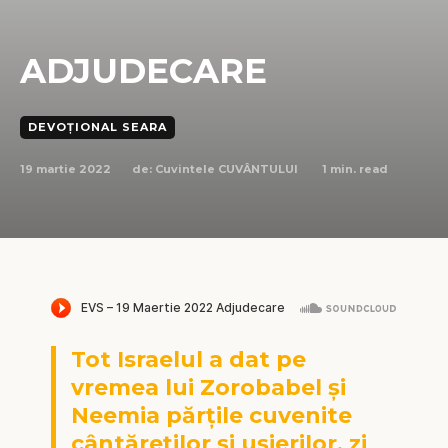
ADJUDECARE
DEVOȚIONAL SEARA
19 martie 2022
1
min. read
de:
Cuvintele CUVÂNTULUI
Tot Israelul a dat pe
vremea lui Zorobabel și
Neemia părțile cuvenite
cântăreților și ușierilor, zi