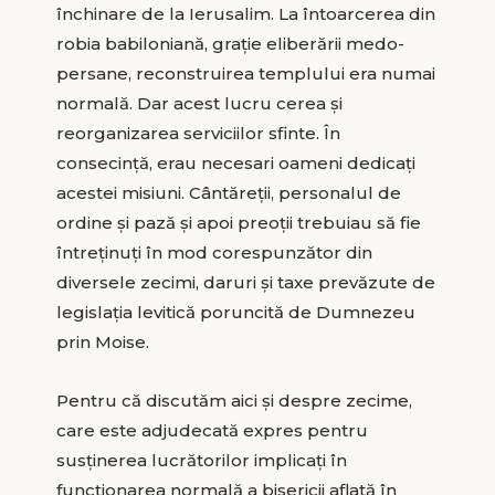
închinare de la Ierusalim. La întoarcerea din
robia babiloniană, grație eliberării medo-
persane, reconstruirea templului era numai
normală. Dar acest lucru cerea și
reorganizarea serviciilor sfinte. În
consecință, erau necesari oameni dedicați
acestei misiuni. Cântăreții, personalul de
ordine și pază și apoi preoții trebuiau să fie
întreținuți în mod corespunzător din
diversele zecimi, daruri și taxe prevăzute de
legislația levitică poruncită de Dumnezeu
prin Moise.
Pentru că discutăm aici și despre zecime,
care este adjudecată expres pentru
susținerea lucrătorilor implicați în
funcționarea normală a bisericii aflată în