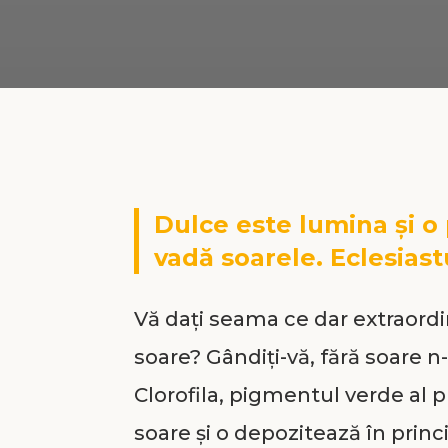
Dulce este lumina şi o
vadă soarele. Eclesiastu
Vă daţi seama ce dar extraord
soare? Gândiţi-vă, fără soare n
Clorofila, pigmentul verde al p
soare şi o depozitează în prin