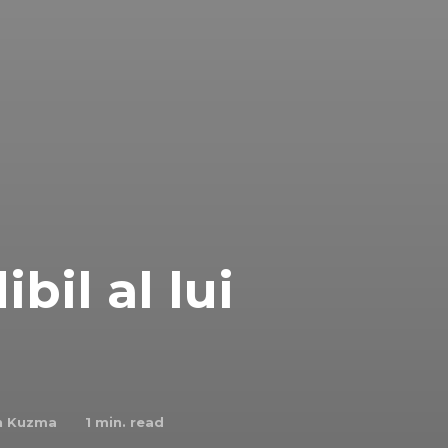
bil al lui
n Kuzma
1
min. read