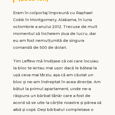
Eram în colportaj împreună cu Raphael
Cobb în Montgomery, Alabama, în luna
octombrie a anului 2012. Trecuse de mult
momentul să încheiem ziua de lucru, dar
eu am fost nemulţumită de singura
comandă de 500 de dolari.
Tim Leffew mă învăţase că cei care locuiau
la bloc te iertau mai uşor dacă le băteai la
uşă ceva mai târziu, aşa că am căutat un
bloc şi ne-am îndreptat în acea direcţie. Am
bătut la primul apartament, unde ne-a
răspuns un bărbat tânăr care a fost de
acord să se uite la cărţile noastre şi părea să
aibă şi copii. Deşi bărbatul completase o