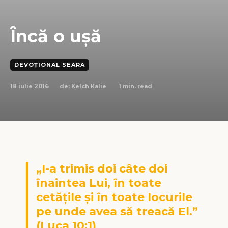
Încă o uşă
DEVOȚIONAL SEARA
18 iulie 2016
1
min. read
de:
Kelch Kalie
„I-a trimis doi câte doi
înaintea Lui, în toate
cetăţile şi în toate locurile
pe unde avea să treacă El.”
(Luca 10:1)