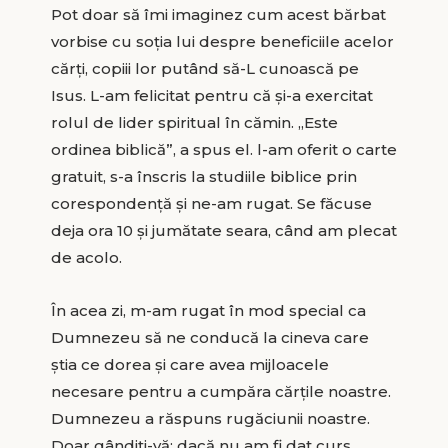
Pot doar să îmi imaginez cum acest bărbat
vorbise cu soţia lui despre beneficiile acelor
cărţi, copiii lor putând să-L cunoască pe
Isus. L-am felicitat pentru că şi-a exercitat
rolul de lider spiritual în cămin. „Este
ordinea biblică”, a spus el. l-am oferit o carte
gratuit, s-a înscris la studiile biblice prin
corespondenţă şi ne-am rugat. Se făcuse
deja ora 10 şi jumătate seara, când am plecat
de acolo.
În acea zi, m-am rugat în mod special ca
Dumnezeu să ne conducă la cineva care
ştia ce dorea şi care avea mijloacele
necesare pentru a cumpăra cărţile noastre.
Dumnezeu a răspuns rugăciunii noastre.
Doar gândiţi-vă: dacă nu am fi dat curs