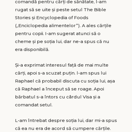
comandă pentru cărţi de sănătate, l-am
rugat să se uite şi peste setul The Bible
Stories şi Encyclopedia of Foods
(„Enciclopedia alimentelor”). A ales cărţile
pentru copii. I-am sugerat atunci să o
cheme şi pe soţia lui, dar ne-a spus că nu
era disponibilă.
Şi-a exprimat interesul faţă de mai multe
cărţi, apoi s-a scuzat puţin. l-am spus lui
Raphael că probabil discuta cu soţia lui, aşa
că Raphael a început să se roage. Apoi
bărbatul s-a întors cu cârdul Visa şi a
comandat setul.
L-am întrebat despre soţia lui, dar mi-a spus
că ea nu era de acord să cumpere cărţile.