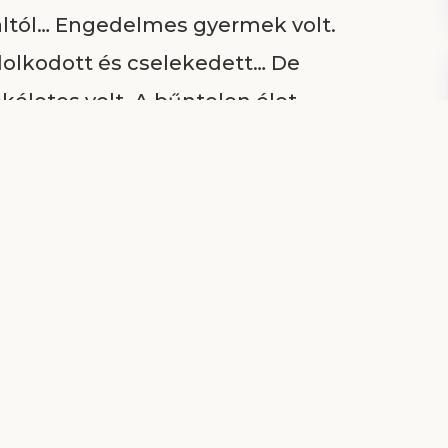
altól… Engedelmes gyermek volt.
olkodott és cselekedett… De
életes volt. A bűntelen élet
ükrözte.
ítja Isten munkáját a
an, a talajban erő, de ha a
unkálkodna éjjel és nappal, a
n hatalma által nő minden mag,
ény…
ezdetét ábrázolja; a növény