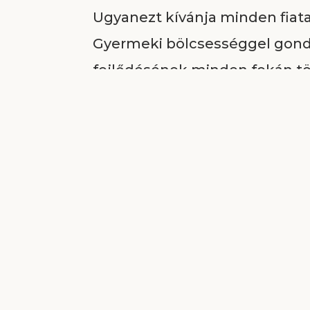
Ugyanezt kívánja minden fiat
Gyermeki bölcsességgel gond
fejlődésének minden fokán tök
egyszerű, természetes báját t
A magról szóló példázat tanús
természetben… A magban élet v
végtelen hatalmú Isten nem m
mag nem hozna termést… Iste
és fejlődik minden egyes növ
A mag csírázása a lelki élet k