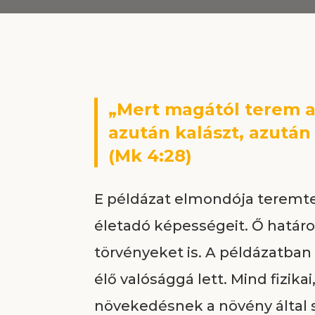
„Mert magától terem a 
azután kalászt, azután 
(Mk 4:28)
E példázat elmondója teremte
életadó képességeit. Ő határo
törvényeket is. A példázatban
élő valósággá lett. Mind fizika
növekedésnek a növény által 