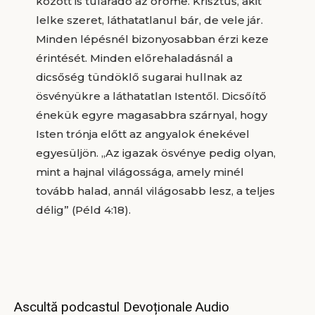
között is túláradó az öröme. Krisztus, akit
lelke szeret, láthatatlanul bár, de vele jár.
Minden lépésnél bizonyosabban érzi keze
érintését. Minden előrehaladásnál a
dicsőség tündöklő sugarai hullnak az
ösvényükre a láthatatlan Istentől. Dicsőítő
énekük egyre magasabbra szárnyal, hogy
Isten trónja előtt az angyalok énekével
egyesüljön. „Az igazak ösvénye pedig olyan,
mint a hajnal világossága, amely minél
tovább halad, annál világosabb lesz, a teljes
délig” (Péld 4:18).
Ascultă podcastul Devoționale Audio