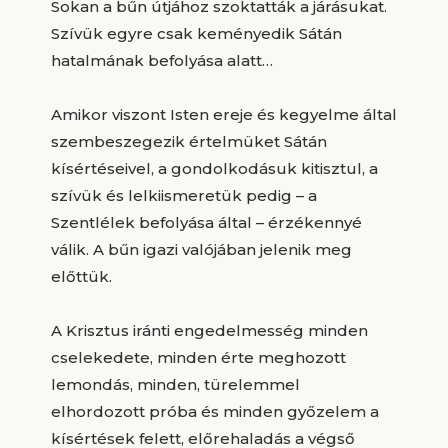
Sokan a bűn útjához szoktatták a járásukat.
Szívük egyre csak keményedik Sátán
hatalmának befolyása alatt…
Amikor viszont Isten ereje és kegyelme által
szembeszegezik értelmüket Sátán
kísértéseivel, a gondolkodásuk kitisztul, a
szívük és lelkiismeretük pedig – a
Szentlélek befolyása által – érzékennyé
válik. A bűn igazi valójában jelenik meg
előttük.
A Krisztus iránti engedelmesség minden
cselekedete, minden érte meghozott
lemondás, minden, türelemmel
elhordozott próba és minden győzelem a
kísértések felett, előrehaladás a végső