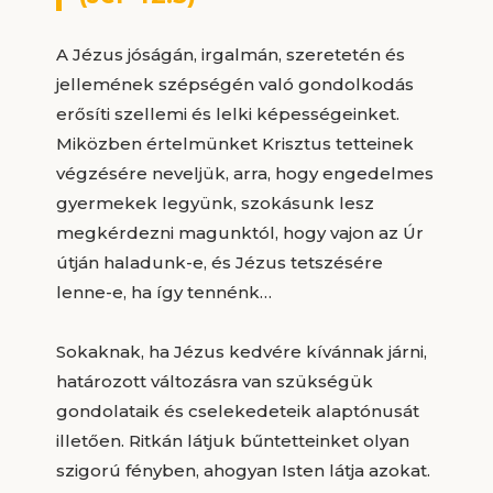
A Jézus jóságán, irgalmán, szeretetén és
jellemének szépségén való gondolkodás
erősíti szellemi és lelki képességeinket.
Miközben értelmünket Krisztus tetteinek
végzésére neveljük, arra, hogy engedelmes
gyermekek legyünk, szokásunk lesz
megkérdezni magunktól, hogy vajon az Úr
útján haladunk-e, és Jézus tetszésére
lenne-e, ha így tennénk…
Sokaknak, ha Jézus kedvére kívánnak járni,
határozott változásra van szükségük
gondolataik és cselekedeteik alaptónusát
illetően. Ritkán látjuk bűntetteinket olyan
szigorú fényben, ahogyan Isten látja azokat.