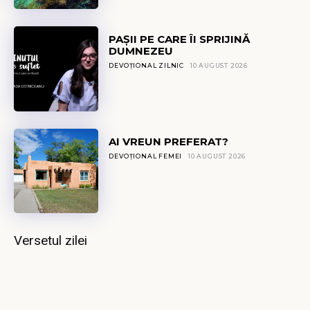
PAȘII PE CARE ÎI SPRIJINĂ
DUMNEZEU
DEVOȚIONAL ZILNIC
10 AUGUST 2026
AI VREUN PREFERAT?
DEVOȚIONAL FEMEI
10 AUGUST 2026
Versetul zilei