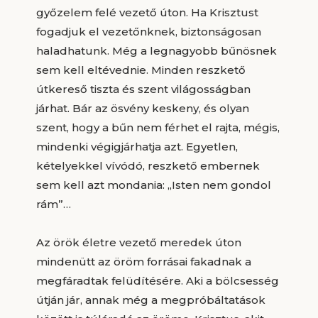
győzelem felé vezető úton. Ha Krisztust
fogadjuk el vezetőnknek, biztonságosan
haladhatunk. Még a legnagyobb bűnösnek
sem kell eltévednie. Minden reszkető
útkereső tiszta és szent világosságban
járhat. Bár az ösvény keskeny, és olyan
szent, hogy a bűn nem férhet el rajta, mégis,
mindenki végigjárhatja azt. Egyetlen,
kételyekkel vívódó, reszkető embernek
sem kell azt mondania: „Isten nem gondol
rám”…
Az örök életre vezető meredek úton
mindenütt az öröm forrásai fakadnak a
megfáradtak felüdítésére. Aki a bölcsesség
útján jár, annak még a megpróbáltatások