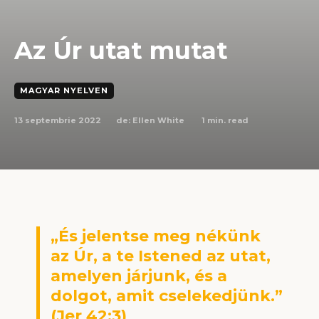
Az Úr utat mutat
MAGYAR NYELVEN
13 septembrie 2022
1
min. read
de:
Ellen White
„És jelentse meg nékünk
az Úr, a te Istened az utat,
amelyen járjunk, és a
dolgot, amit cselekedjünk.”
(Jer 42:3)