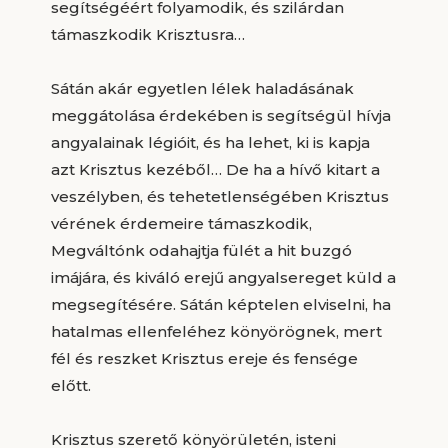
segítségéért folyamodik, és szilárdan
támaszkodik Krisztusra…
Sátán akár egyetlen lélek haladásának
meggátolása érdekében is segítségül hívja
angyalainak légióit, és ha lehet, ki is kapja
azt Krisztus kezéből… De ha a hívő kitart a
veszélyben, és tehetetlenségében Krisztus
vérének érdemeire támaszkodik,
Megváltónk odahajtja fülét a hit buzgó
imájára, és kiváló erejű angyalsereget küld a
megsegítésére. Sátán képtelen elviselni, ha
hatalmas ellenfeléhez könyörögnek, mert
fél és reszket Krisztus ereje és fensége
előtt.
Krisztus szerető könyörületén, isteni