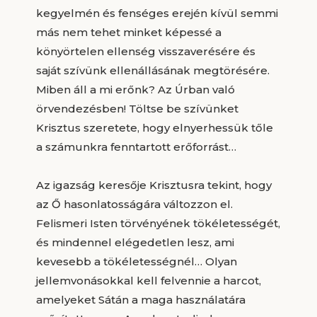
kegyelmén és fenséges erején kívül semmi
más nem tehet minket képessé a
könyörtelen ellenség visszaverésére és
saját szívünk ellenállásának megtörésére.
Miben áll a mi erőnk? Az Úrban való
örvendezésben! Töltse be szívünket
Krisztus szeretete, hogy elnyerhessük tőle
a számunkra fenntartott erőforrást…
Az igazság keresője Krisztusra tekint, hogy
az Ő hasonlatosságára változzon el.
Felismeri Isten törvényének tökéletességét,
és mindennel elégedetlen lesz, ami
kevesebb a tökéletességnél… Olyan
jellemvonásokkal kell felvennie a harcot,
amelyeket Sátán a maga használatára