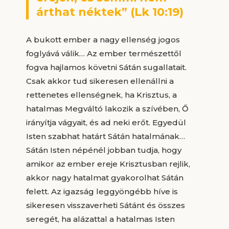
árthat néktek” (Lk 10:19)
A bukott ember a nagy ellenség jogos
foglyává válik… Az ember természettől
fogva hajlamos követni Sátán sugallatait.
Csak akkor tud sikeresen ellenállni a
rettenetes ellenségnek, ha Krisztus, a
hatalmas Megváltó lakozik a szívében, Ő
irányítja vágyait, és ad neki erőt. Egyedül
Isten szabhat határt Sátán hatalmának…
Sátán Isten népénél jobban tudja, hogy
amikor az ember ereje Krisztusban rejlik,
akkor nagy hatalmat gyakorolhat Sátán
felett. Az igazság leggyöngébb híve is
sikeresen visszaverheti Sátánt és összes
seregét, ha alázattal a hatalmas Isten