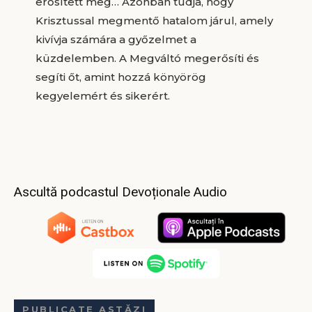
erősített meg… Azonban tudja, hogy
Krisztussal megmentő hatalom járul, amely
kivívja számára a győzelmet a
küzdelemben. A Megváltó megerősíti és
segíti őt, amint hozzá könyörög
kegyelemért és sikerért.
Ascultă podcastul Devoționale Audio
PUBLICATE ASTĂZI