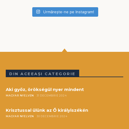
Urmărește-ne pe Instagram!
DIN ACEEAȘI CATEGORIE
Aki győz, örökségül nyer mindent
MAGYAR NYELVEN
31 DECEMBRIE 2024
Krisztussal ülünk az Ő királyiszékén
MAGYAR NYELVEN
30 DECEMBRIE 2024