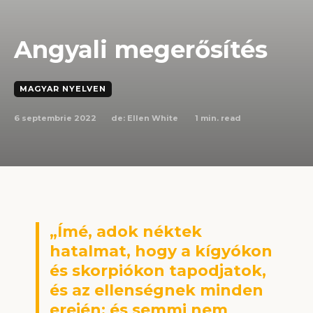
Angyali megerősítés
MAGYAR NYELVEN
6 septembrie 2022
1
min. read
de:
Ellen White
„Ímé, adok néktek
hatalmat, hogy a kígyókon
és skorpiókon tapodjatok,
és az ellenségnek minden
erején; és semmi nem