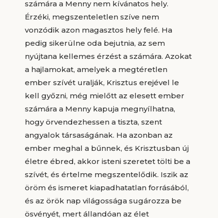
számára a Menny nem kívánatos hely.
Érzéki, megszenteletlen szíve nem
vonzódik azon magasztos hely felé. Ha
pedig sikerülne oda bejutnia, az sem
nyújtana kellemes érzést a számára. Azokat
a hajlamokat, amelyek a megtéretlen
ember szívét uralják, Krisztus erejével le
kell győzni, még mielőtt az elesett ember
számára a Menny kapuja megnyílhatna,
hogy örvendezhessen a tiszta, szent
angyalok társaságának. Ha azonban az
ember meghal a bűnnek, és Krisztusban új
életre ébred, akkor isteni szeretet tölti be a
szívét, és értelme megszentelődik. Iszik az
öröm és ismeret kiapadhatatlan forrásából,
és az örök nap világossága sugározza be
ösvényét, mert állandóan az élet