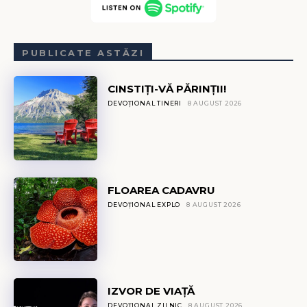
PUBLICATE ASTĂZI
CINSTIȚI-VĂ PĂRINȚII!
DEVOȚIONAL TINERI
8 AUGUST 2026
FLOAREA CADAVRU
DEVOȚIONAL EXPLO
8 AUGUST 2026
IZVOR DE VIAȚĂ
DEVOȚIONAL ZILNIC
8 AUGUST 2026