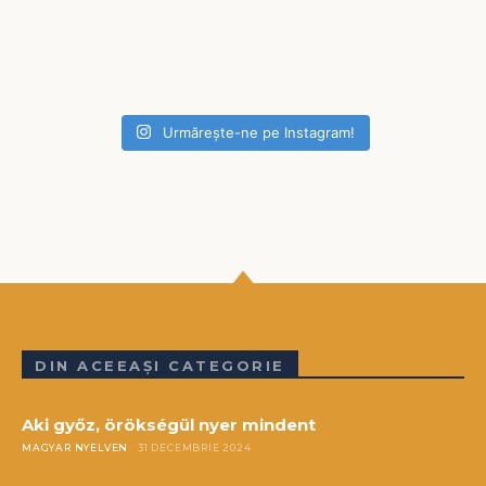
Urmărește-ne pe Instagram!
DIN ACEEAȘI CATEGORIE
Aki győz, örökségül nyer mindent
MAGYAR NYELVEN
31 DECEMBRIE 2024