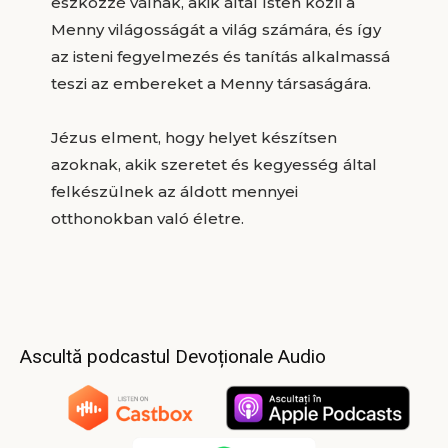
eszközzé válnak, akik által Isten közli a
Menny világosságát a világ számára, és így
az isteni fegyelmezés és tanítás alkalmassá
teszi az embereket a Menny társaságára.
Jézus elment, hogy helyet készítsen
azoknak, akik szeretet és kegyesség által
felkészülnek az áldott mennyei
otthonokban való életre.
Ascultă podcastul Devoționale Audio