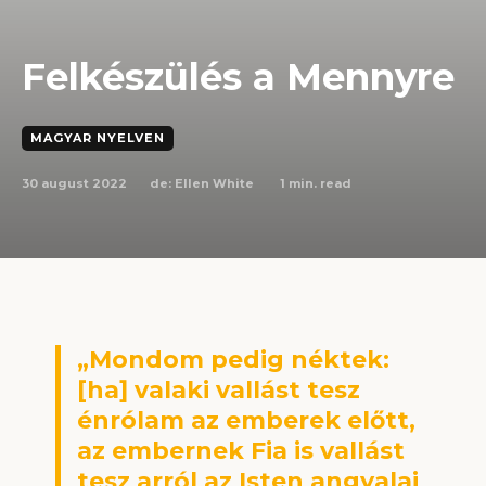
Felkészülés a Mennyre
MAGYAR NYELVEN
30 august 2022
1
min. read
de:
Ellen White
„Mondom pedig néktek:
[ha] valaki vallást tesz
énrólam az emberek előtt,
az embernek Fia is vallást
tesz arról az Isten angyalai