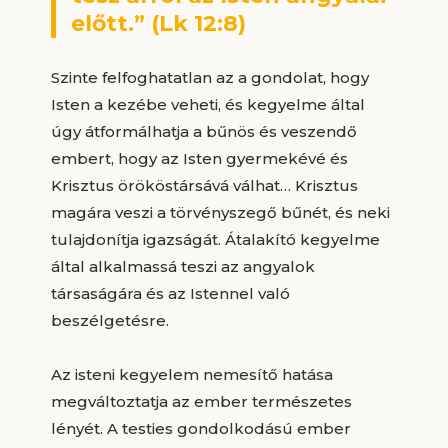
előtt.” (Lk 12:8)
Szinte felfoghatatlan az a gondolat, hogy
Isten a kezébe veheti, és kegyelme által
úgy átformálhatja a bűnös és veszendő
embert, hogy az Isten gyermekévé és
Krisztus örököstársává válhat… Krisztus
magára veszi a törvényszegő bűnét, és neki
tulajdonítja igazságát. Átalakító kegyelme
által alkalmassá teszi az angyalok
társaságára és az Istennel való
beszélgetésre.
Az isteni kegyelem nemesítő hatása
megváltoztatja az ember természetes
lényét. A testies gondolkodású ember