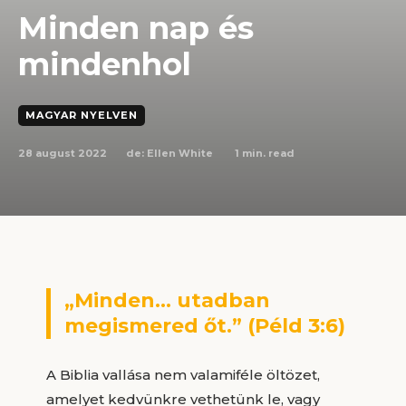
Minden nap és
mindenhol
MAGYAR NYELVEN
28 august 2022
1
min. read
de:
Ellen White
„Minden… utadban
megismered őt.” (Péld 3:6)
A Biblia vallása nem valamiféle öltözet,
amelyet kedvünkre vethetünk le, vagy