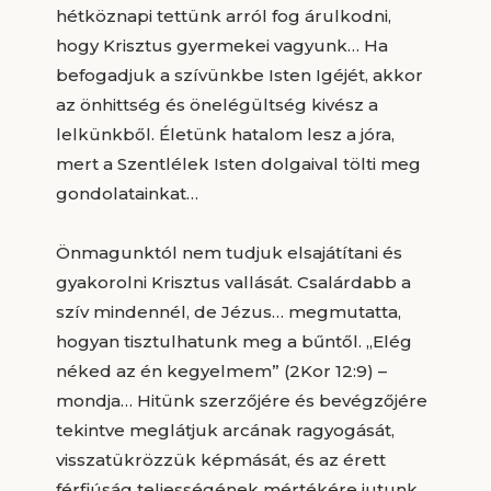
hétköznapi tettünk arról fog árulkodni,
hogy Krisztus gyermekei vagyunk… Ha
befogadjuk a szívünkbe Isten Igéjét, akkor
az önhittség és önelégültség kivész a
lelkünkből. Életünk hatalom lesz a jóra,
mert a Szentlélek Isten dolgaival tölti meg
gondolatainkat…
Önmagunktól nem tudjuk elsajátítani és
gyakorolni Krisztus vallását. Csalárdabb a
szív mindennél, de Jézus… megmutatta,
hogyan tisztulhatunk meg a bűntől. „Elég
néked az én kegyelmem” (2Kor 12:9) –
mondja… Hitünk szerzőjére és bevégzőjére
tekintve meglátjuk arcának ragyogását,
visszatükrözzük képmását, és az érett
férfiúság teljességének mértékére jutunk.