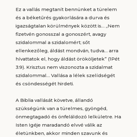
Ez a vallás megtanít bennünket a türelem
és a béketűrés gyakorlására a durva és
igazságtalan körülmények között is… „Nem
fizetvén gonosszal a gonoszért, avagy
szidalommal a szidalomért; sőt
ellenkezőleg, áldást mondván, tudva… arra
hívattatok el, hogy áldást örököljetek” (1Pét
3:9). Krisztus nem viszonozta a szidalmat
szidalommal… Vallása a lélek szelídségét
és csöndességét hirdeti.
A Biblia vallását követve, állandó
szükségünk van a türelmes, gyöngéd,
önmegtagadó és önfeláldozó lelkületre. Ha
Isten Igéje maradandó elvvé válik az
életünkben, akkor minden szavunk és