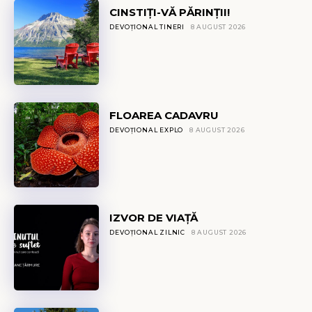
CINSTIȚI-VĂ PĂRINȚII!
DEVOȚIONAL TINERI
8 AUGUST 2026
FLOAREA CADAVRU
DEVOȚIONAL EXPLO
8 AUGUST 2026
IZVOR DE VIAȚĂ
DEVOȚIONAL ZILNIC
8 AUGUST 2026