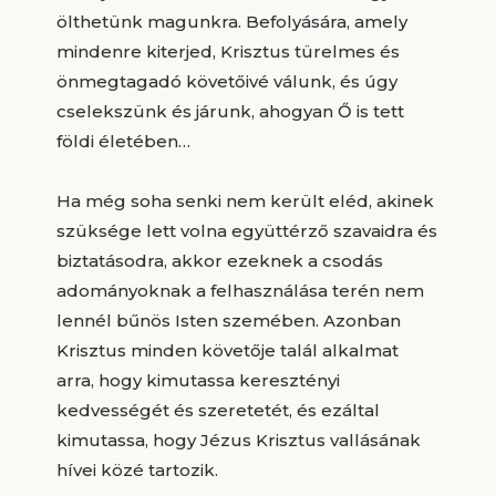
ölthetünk magunkra. Befolyására, amely
mindenre kiterjed, Krisztus türelmes és
önmegtagadó követőivé válunk, és úgy
cselekszünk és járunk, ahogyan Ő is tett
földi életében…
Ha még soha senki nem került eléd, akinek
szüksége lett volna együttérző szavaidra és
biztatásodra, akkor ezeknek a csodás
adományoknak a felhasználása terén nem
lennél bűnös Isten szemében. Azonban
Krisztus minden követője talál alkalmat
arra, hogy kimutassa keresztényi
kedvességét és szeretetét, és ezáltal
kimutassa, hogy Jézus Krisztus vallásának
hívei közé tartozik.