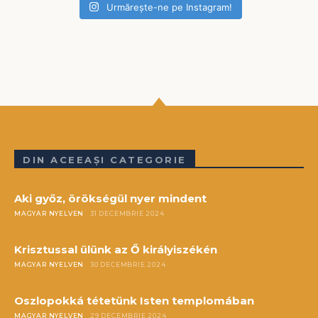
Urmărește-ne pe Instagram!
DIN ACEEAȘI CATEGORIE
Aki győz, örökségül nyer mindent
MAGYAR NYELVEN
31 DECEMBRIE 2024
Krisztussal ülünk az Ő királyiszékén
MAGYAR NYELVEN
30 DECEMBRIE 2024
Oszlopokká tétetünk Isten templomában
MAGYAR NYELVEN
29 DECEMBRIE 2024