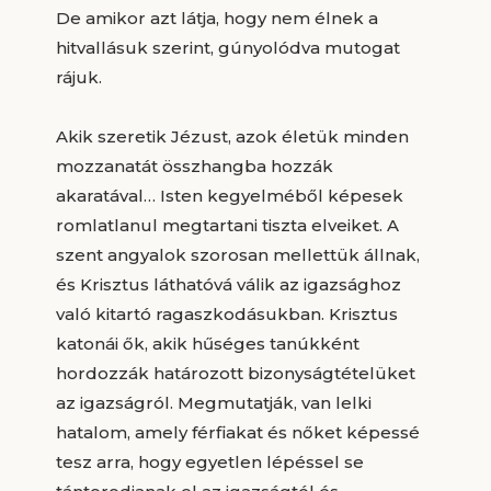
De amikor azt látja, hogy nem élnek a
hitvallásuk szerint, gúnyolódva mutogat
rájuk.
Akik szeretik Jézust, azok életük minden
mozzanatát összhangba hozzák
akaratával… Isten kegyelméből képesek
romlatlanul megtartani tiszta elveiket. A
szent angyalok szorosan mellettük állnak,
és Krisztus láthatóvá válik az igazsághoz
való kitartó ragaszkodásukban. Krisztus
katonái ők, akik hűséges tanúkként
hordozzák határozott bizonyságtételüket
az igazságról. Megmutatják, van lelki
hatalom, amely férfiakat és nőket képessé
tesz arra, hogy egyetlen lépéssel se