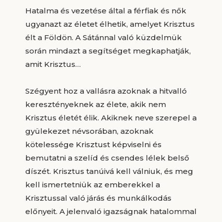
Hatalma és vezetése által a férfiak és nők
ugyanazt az életet élhetik, amelyet Krisztus
élt a Földön. A Sátánnal való küzdelmük
során mindazt a segítséget megkaphatják,
amit Krisztus…
Szégyent hoz a vallásra azoknak a hitvalló
keresztényeknek az élete, akik nem
Krisztus életét élik. Akiknek neve szerepel a
gyülekezet névsorában, azoknak
kötelessége Krisztust képviselni és
bemutatni a szelíd és csendes lélek belső
díszét. Krisztus tanúivá kell válniuk, és meg
kell ismertetniük az emberekkel a
Krisztussal való járás és munkálkodás
előnyeit. A jelenvaló igazságnak hatalommal