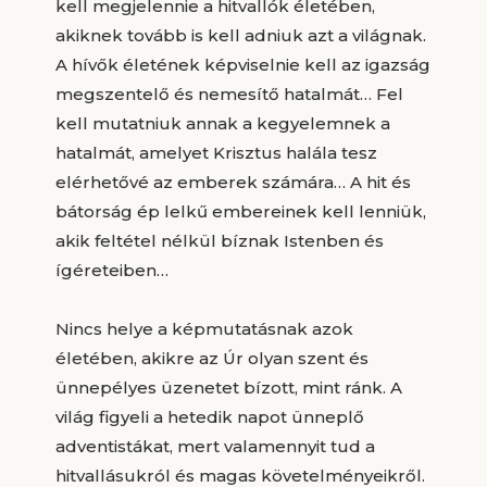
kell megjelennie a hitvallók életében,
akiknek tovább is kell adniuk azt a világnak.
A hívők életének képviselnie kell az igazság
megszentelő és nemesítő hatalmát… Fel
kell mutatniuk annak a kegyelemnek a
hatalmát, amelyet Krisztus halála tesz
elérhetővé az emberek számára… A hit és
bátorság ép lelkű embereinek kell lenniük,
akik feltétel nélkül bíznak Istenben és
ígéreteiben…
Nincs helye a képmutatásnak azok
életében, akikre az Úr olyan szent és
ünnepélyes üzenetet bízott, mint ránk. A
világ figyeli a hetedik napot ünneplő
adventistákat, mert valamennyit tud a
hitvallásukról és magas követelményeikről.