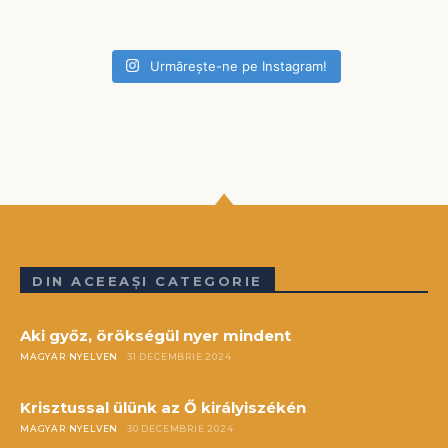
Urmărește-ne pe Instagram!
DIN ACEEAȘI CATEGORIE
Aki győz, örökségül nyer mindent
MAGYAR NYELVEN
31 DECEMBRIE 2024
Krisztussal ülünk az Ő királyiszékén
MAGYAR NYELVEN
30 DECEMBRIE 2024