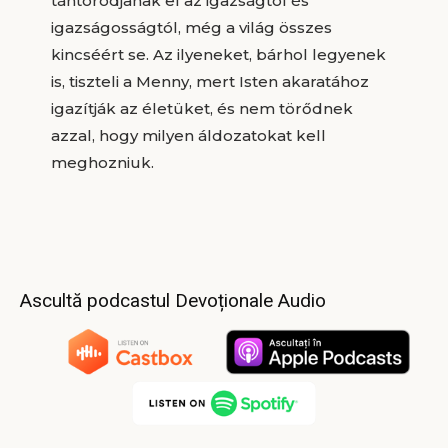
tántorodjanak el az igazságtól és
igazságosságtól, még a világ összes
kincséért se. Az ilyeneket, bárhol legyenek
is, tiszteli a Menny, mert Isten akaratához
igazítják az életüket, és nem törődnek
azzal, hogy milyen áldozatokat kell
meghozniuk.
Ascultă podcastul Devoționale Audio