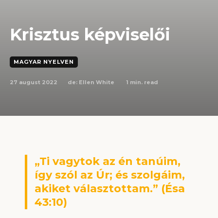
Krisztus képviselői
MAGYAR NYELVEN
27 august 2022
1
min. read
de:
Ellen White
„Ti vagytok az én tanúim,
így szól az Úr; és szolgáim,
akiket választottam.” (Ésa
43:10)