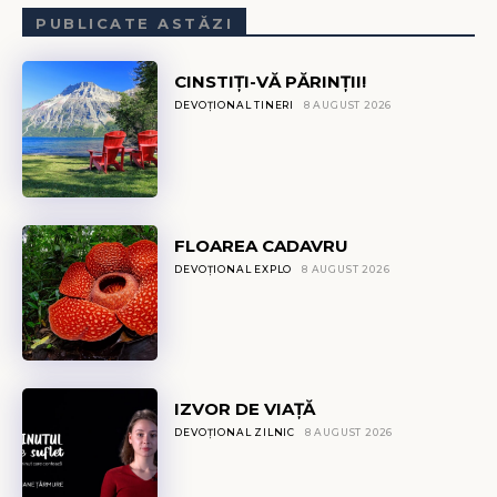
PUBLICATE ASTĂZI
CINSTIȚI-VĂ PĂRINȚII!
DEVOȚIONAL TINERI
8 AUGUST 2026
FLOAREA CADAVRU
DEVOȚIONAL EXPLO
8 AUGUST 2026
IZVOR DE VIAȚĂ
DEVOȚIONAL ZILNIC
8 AUGUST 2026