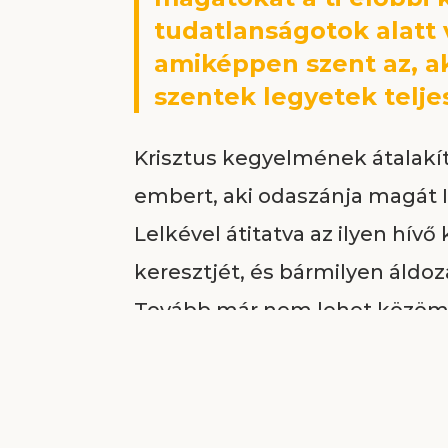
tudatlanságotok alatt
amiképpen szent az, aki 
szentek legyetek teljes
Krisztus kegyelmének átalakít
embert, aki odaszánja magát I
Lelkével átitatva az ilyen hív
keresztjét, és bármilyen áldo
Tovább már nem lehet közömb
emberek lelke iránt. Önmaga s
Krisztusban új teremtés lett,
helye az életében. Megérti, 