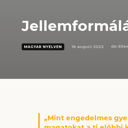
Jellemformál
de:
Elle
16 august 2022
MAGYAR NYELVEN
„Mint engedelmes gye
magatokat a ti előbbi