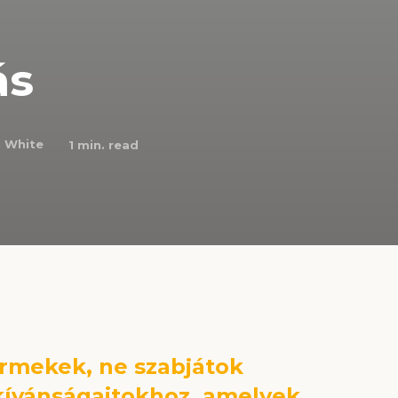
ás
n White
1
min. read
rmekek, ne szabjátok
 kívánságaitokhoz, amelyek