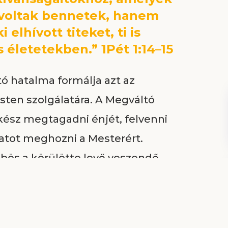
 voltak bennetek, hanem
elhívott titeket, ti is
 életetekben.” 1Pét 1:14–15
ó hatalma formálja azt az
sten szolgálatára. A Megváltó
ő kész megtagadni énjét, felvenni
zatot meghozni a Mesterért.
ös a körülötte levő veszendő
zolgálata fölé emelkedik.
 ezért az önzésnek nincs többé
hogy lényének minden része