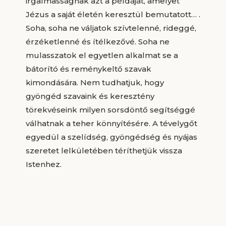
irgalmasságnak azt a példáját, amelyet
Jézus a saját életén keresztül bemutatott… .
Soha, soha ne váljatok szívtelenné, rideggé,
érzéketlenné és ítélkezővé. Soha ne
mulasszatok el egyetlen alkalmat se a
bátorító és reménykeltő szavak
kimondására. Nem tudhatjuk, hogy
gyöngéd szavaink és keresztény
törekvéseink milyen sorsdöntő segítséggé
válhatnak a teher könnyítésére. A tévelygőt
egyedül a szelídség, gyöngédség és nyájas
szeretet lelkületében téríthetjük vissza
Istenhez.