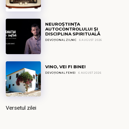
NEUROȘTIINȚA
AUTOCONTROLULUI ȘI
DISCIPLINA SPIRITUALĂ
DEVOȚIONAL ZILNIC
6 AUGUST 2026
VINO, VEI FI BINE!
DEVOȚIONAL FEMEI
6 AUGUST 2026
Versetul zilei