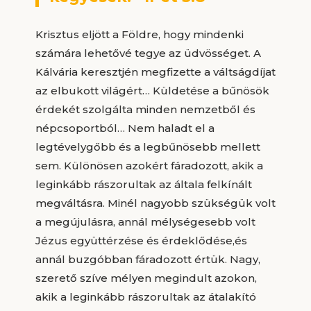
Krisztus eljött a Földre, hogy mindenki
számára lehetővé tegye az üdvösséget. A
Kálvária keresztjén megfizette a váltságdíjat
az elbukott világért… Küldetése a bűnösök
érdekét szolgálta minden nemzetből és
népcsoportból… Nem haladt el a
legtévelygőbb és a legbűnösebb mellett
sem. Különösen azokért fáradozott, akik a
leginkább rászorultak az általa felkínált
megváltásra. Minél nagyobb szükségük volt
a megújulásra, annál mélységesebb volt
Jézus együttérzése és érdeklődése,és
annál buzgóbban fáradozott értük. Nagy,
szerető szíve mélyen megindult azokon,
akik a leginkább rászorultak az átalakító