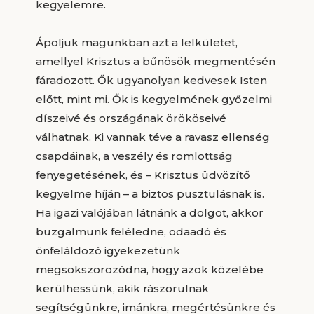
kegyelemre.
Ápoljuk magunkban azt a lelkületet,
amellyel Krisztus a bűnösök megmentésén
fáradozott. Ők ugyanolyan kedvesek Isten
előtt, mint mi. Ők is kegyelmének győzelmi
díszeivé és országának örököseivé
válhatnak. Ki vannak téve a ravasz ellenség
csapdáinak, a veszély és romlottság
fenyegetésének, és – Krisztus üdvözítő
kegyelme híján – a biztos pusztulásnak is.
Ha igazi valójában látnánk a dolgot, akkor
buzgalmunk feléledne, odaadó és
önfeláldozó igyekezetünk
megsokszorozódna, hogy azok közelébe
kerülhessünk, akik rászorulnak
segítségünkre, imánkra, megértésünkre és