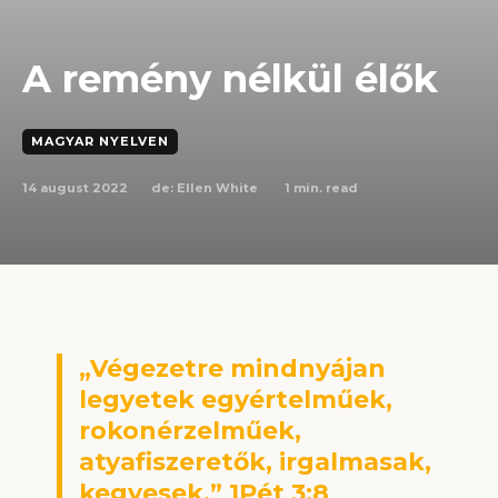
A remény nélkül élők
MAGYAR NYELVEN
14 august 2022
1
min. read
de:
Ellen White
„Végezetre mindnyájan
legyetek egyértelműek,
rokonérzelműek,
atyafiszeretők, irgalmasak,
kegyesek.” 1Pét 3:8