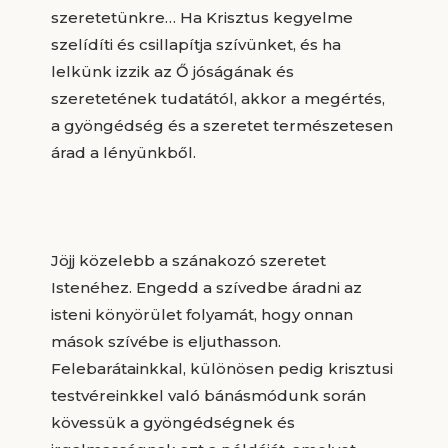
szeretetünkre… Ha Krisztus kegyelme
szelídíti és csillapítja szívünket, és ha
lelkünk izzik az Ő jóságának és
szeretetének tudatától, akkor a megértés,
a gyöngédség és a szeretet természetesen
árad a lényünkből.
Jöjj közelebb a szánakozó szeretet
Istenéhez. Engedd a szívedbe áradni az
isteni könyörület folyamát, hogy onnan
mások szívébe is eljuthasson.
Felebarátainkkal, különösen pedig krisztusi
testvéreinkkel való bánásmódunk során
kövessük a gyöngédségnek és