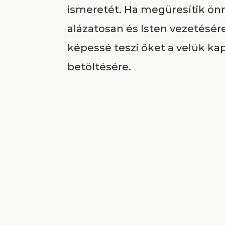
ismeretét. Ha megüresítik ö
alázatosan és Isten vezetésér
képessé teszi őket a velük k
betöltésére.
A jellem tökéletességének ala
Megváltó érdemeire támaszk
járunk, akkor olyanok leszünk,
Megváltónk nem követel lehe
vár el tanítványaitól, amelyn
kegyelmet és erőt. Nem szólít