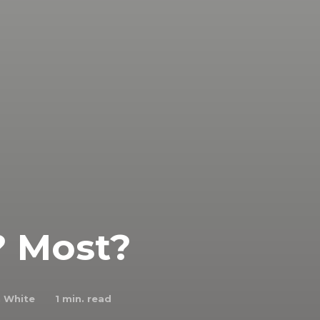
? Most?
n White
1
min. read