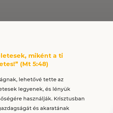
letesek, miként a ti
tes!” (Mt 5:48)
lágnak, lehetővé tette az
tesek legyenek, és lényük
őségére használják. Krisztusban
azdagságát és akaratának