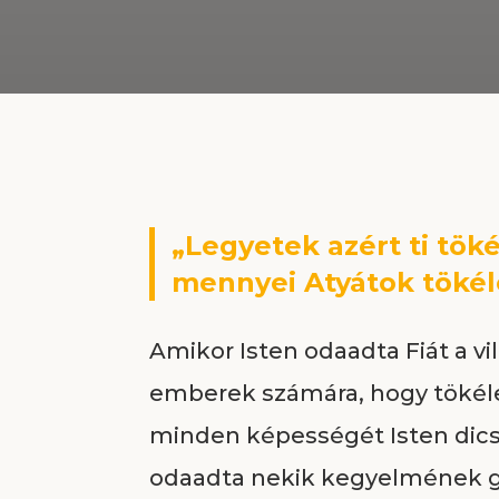
„Legyetek azért ti töké
mennyei Atyátok tökéle
Amikor Isten odaadta Fiát a vi
emberek számára, hogy tökéle
minden képességét Isten dics
odaadta nekik kegyelmének g