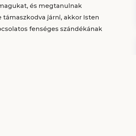
nmagukat, és megtanulnak
e támaszkodva járni, akkor Isten
apcsolatos fenséges szándékának
pja Krisztus. Ha szüntelenül a
odunk, és az Ő lábnyomában
 mint Ő, tiszták és szentek.
tetlent tőlünk. Semmi olyat nem
ek véghezviteléhez ne adna elég
aná fel őket a tökéletesség