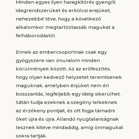
Minden egyes ilyen haragkitörés gyengíti
idegrendszerüket és erkölcsi erejüket,
nehezebbé téve, hogy a következő
alkalomkor megtartóztassák magukat a
felháborodástól.
Ennek az embercsoportnak csak egy
gyógyszere van: önuralom minden
körülmények között. Az az erőfeszítés,
hogy olyan kedvező helyzetet teremtsenek
maguknak, amelyben énjüket nem éri
bosszantás, legfeljebb egy ideig sikerülhet.
Sátán tudja ezeknek a szegény lelkeknek
az érzékeny pontjait, és ott fogja támadni
őket újra és újra. Állandó nyugtalanságnak
lesznek kitéve mindaddig, amíg önmagukat
sokra tartják.