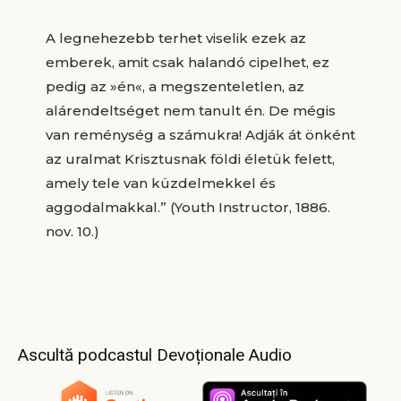
A legnehezebb terhet viselik ezek az
emberek, amit csak halandó cipelhet, ez
pedig az »én«, a megszenteletlen, az
alárendeltséget nem tanult én. De mégis
van reménység a számukra! Adják át önként
az uralmat Krisztusnak földi életük felett,
amely tele van küzdelmekkel és
aggodalmakkal.” (Youth Instructor, 1886.
nov. 10.)
Ascultă podcastul Devoționale Audio