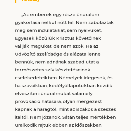
„Az emberek egy része önuralom
gyakorlása nélkül nőtt fel. Nem zabolázták
meg sem indulataikat, sem nyelvüket.
Egyesek közülük Krisztus követőinek
vallják magukat, de nem azok. Ha az
Üdvözítő szelídsége és alázata lenne
bennük, nem adnának szabad utat a
természetes szív késztetéseinek
cselekedeteikben. Némelyek idegesek, és
ha szavaikban, kedélyállapotukban kezdik
elveszíteni önuralmukat valamely
provokáció hatására, olyan mérgezést
kapnak a haragtól, mint az iszákos a szeszes
italtól. Nem józanok. Sátán teljes mértékben
uralkodik rajtuk ebben az időszakban.